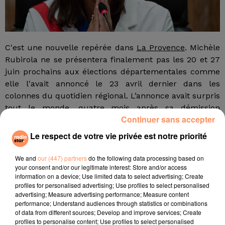
C'est une nouvelle repérée dans
La Provence
. Michèle
Rubirola ne se présentera finalement pas les 20 et 27
juin prochains aux élections départementales comme
elle l'avait annoncé le 23 avril dernier dans les
colonnes du quotidien régional. L’annonce avait surpris
tout le monde, quatre mois après sa démission
Continuer sans accepter
surprise de son poste de maire de Marseille.
fil actus
Le respect de votre vie privée est notre priorité
We and
our (447) partners
do the following data processing based on
4 juillet 2022
your consent and/or our legitimate interest: Store and/or access
Radio Star Live avec Dadju
information on a device; Use limited data to select advertising; Create
profiles for personalised advertising; Use profiles to select personalised
27 juin 2022
advertising; Measure advertising performance; Measure content
Marseille : une application pour mettre en
performance; Understand audiences through statistics or combinations
of data from different sources; Develop and improve services; Create
relation extras et...
profiles to personalise content; Use profiles to select personalised