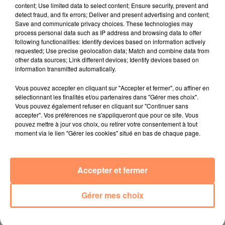
content; Use limited data to select content; Ensure security, prevent and
27 juin 2022
detect fraud, and fix errors; Deliver and present advertising and content;
Le cocholed pour jouer à la pétanque
Save and communicate privacy choices. These technologies may
process personal data such as IP address and browsing data to offer
jusqu'au bout de la nuit !
following functionalities: Identify devices based on information actively
requested; Use precise geolocation data; Match and combine data from
10 mai 2022
other data sources; Link different devices; Identify devices based on
Toulon : des quais électrifiés pour 2023 !
information transmitted automatically.
10 mai 2022
Vous pouvez accepter en cliquant sur "Accepter et fermer", ou affiner en
Cassis organise sa traditionnelle "Fête du vin"
sélectionnant les finalités et/ou partenaires dans "Gérer mes choix".
Vous pouvez également refuser en cliquant sur "Continuer sans
10 mai 2022
accepter". Vos préférences ne s'appliqueront que pour ce site. Vous
Marseille : appel à témoins pour retrouver
pouvez mettre à jour vos choix, ou retirer votre consentement à tout
Frédéric Pache
moment via le lien "Gérer les cookies" situé en bas de chaque page.
8 mai 2022
Le rappeur marseillais Soprano invité de
Accepter et fermer
E=M6
8 mai 2022
Gérer mes choix
Aix : "Journée de l’Europe", soirée danse et set
électro !