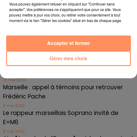
Marseille : une application pour mettre en
Vous pouvez également refuser en cliquant sur "Continuer sans
accepter". Vos préférences ne s'appliqueront que pour ce site. Vous
relation extras et...
pouvez mettre à jour vos choix, ou retirer votre consentement à tout
moment via le lien "Gérer les cookies" situé en bas de chaque page.
27 juin 2022
Le cocholed pour jouer à la pétanque
jusqu'au bout de la nuit !
Accepter et fermer
10 mai 2022
Toulon : des quais électrifiés pour 2023 !
Gérer mes choix
10 mai 2022
Cassis organise sa traditionnelle "Fête du vin"
10 mai 2022
Marseille : appel à témoins pour retrouver
Frédéric Pache
8 mai 2022
Le rappeur marseillais Soprano invité de
E=M6
8 mai 2022