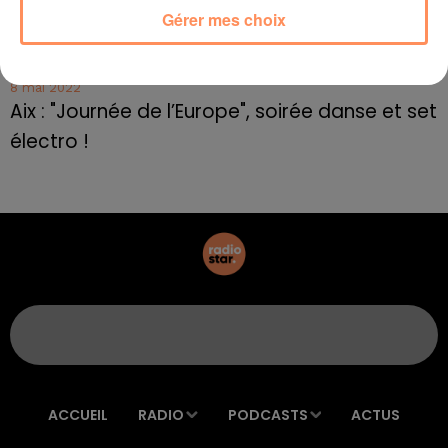
8 mai 2022
Gérer mes choix
Le rappeur marseillais Soprano invité de
E=M6
8 mai 2022
Aix : "Journée de l’Europe", soirée danse et set
électro !
ACCUEIL
RADIO
PODCASTS
ACTUS