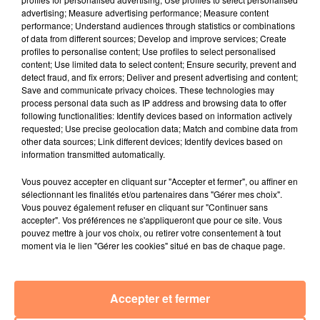
advertising; Measure advertising performance; Measure content
performance; Understand audiences through statistics or combinations
4 juillet 2022
of data from different sources; Develop and improve services; Create
Radio Star Live avec Dadju
profiles to personalise content; Use profiles to select personalised
content; Use limited data to select content; Ensure security, prevent and
27 juin 2022
detect fraud, and fix errors; Deliver and present advertising and content;
Marseille : une application pour mettre en
Save and communicate privacy choices. These technologies may
relation extras et...
process personal data such as IP address and browsing data to offer
following functionalities: Identify devices based on information actively
27 juin 2022
requested; Use precise geolocation data; Match and combine data from
Le cocholed pour jouer à la pétanque
other data sources; Link different devices; Identify devices based on
information transmitted automatically.
jusqu'au bout de la nuit !
Vous pouvez accepter en cliquant sur "Accepter et fermer", ou affiner en
10 mai 2022
sélectionnant les finalités et/ou partenaires dans "Gérer mes choix".
Toulon : des quais électrifiés pour 2023 !
Vous pouvez également refuser en cliquant sur "Continuer sans
accepter". Vos préférences ne s'appliqueront que pour ce site. Vous
10 mai 2022
pouvez mettre à jour vos choix, ou retirer votre consentement à tout
Cassis organise sa traditionnelle "Fête du vin"
moment via le lien "Gérer les cookies" situé en bas de chaque page.
10 mai 2022
Marseille : appel à témoins pour retrouver
Accepter et fermer
Frédéric Pache