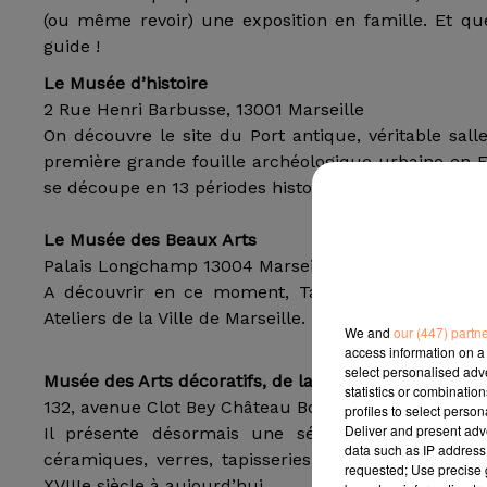
(ou même revoir) une exposition en famille. Et q
guide !
Le Musée d’histoire
2 Rue Henri Barbusse, 13001 Marseille
On découvre le site du Port antique, véritable salle
première grande fouille archéologique urbaine en F
se découpe en 13 périodes historiques et l’expositi
Le Musée des Beaux Arts
Palais Longchamp 13004 Marseille
A découvrir en ce moment, TakeCareness, l’install
Ateliers de la Ville de Marseille. Du 12 mai au 2 sep
We and
our (447) partn
access information on a 
select personalised ad
Musée des Arts décoratifs, de la faïence et de la mo
statistics or combinatio
132, avenue Clot Bey Château Borély Parc Borély 130
profiles to select person
Deliver and present adv
Il présente désormais une sélection de 2500 oe
data such as IP address 
céramiques, verres, tapisseries, objets d’art, obje
requested; Use precise g
XVIIIe siècle à aujourd’hui.