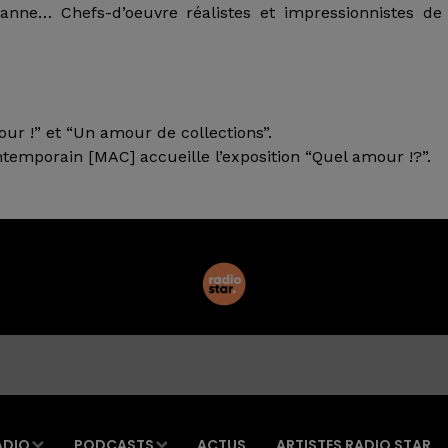
nne… Chefs-d’oeuvre réalistes et impressionnistes de 
r !” et “Un amour de collections”.
emporain [MAC] accueille l’exposition “Quel amour !?”.
ADIO
PODCASTS
ACTUS
ARTISTES RADIO STAR