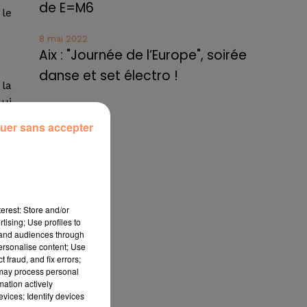
de E=M6
 le
8 mai 2022
Aix : "Journée de l’Europe", soirée
danse et set électro !
 la
qui
uer sans accepter
des
erest: Store and/or
tising; Use profiles to
tand audiences through
personalise content; Use
 fraud, and fix errors;
 may process personal
r,
mation actively
 du
vices; Identify devices