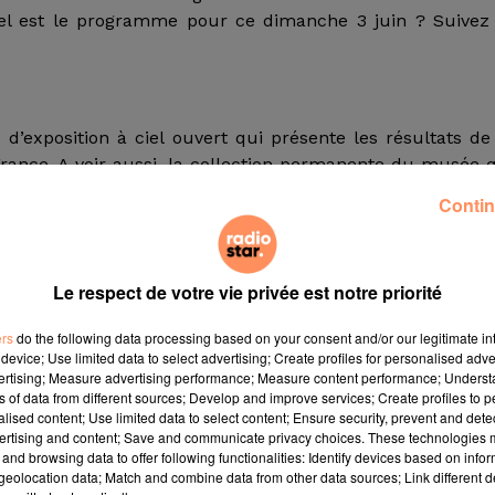
uel est le programme pour ce dimanche 3 juin ? Suivez
 d’exposition à ciel ouvert qui présente les résultats de
rance. A voir aussi, la collection permanente du musée 
on du moment consacrée à mai 68 !
Contin
Le respect de votre vie privée est notre priorité
ation de l’artiste Marc Etienne, lauréat du Prix 2017 
tembre 2018.
ers
do the following data processing based on your consent and/or our legitimate int
device; Use limited data to select advertising; Create profiles for personalised adver
vertising; Measure advertising performance; Measure content performance; Unders
de
ns of data from different sources; Develop and improve services; Create profiles to 
08 Marseille
alised content; Use limited data to select content; Ensure security, prevent and detect
ertising and content; Save and communicate privacy choices. These technologies
uvres d’une grande diversité de techniques : mobilie
and browsing data to offer following functionalities: Identify devices based on infor
ts exotiques rares, collections de Mode et d’accessoires
eolocation data; Match and combine data from other data sources; Link different de