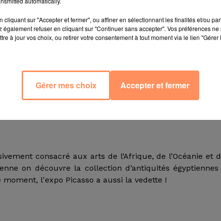
nsmitted automatically.
cliquant sur "Accepter et fermer", ou affiner en sélectionnant les finalités et/ou pa
 également refuser en cliquant sur "Continuer sans accepter". Vos préférences ne 
tre à jour vos choix, ou retirer votre consentement à tout moment via le lien "Gérer 
, de minéralogie, de zoologie et de sciences humaines. A v
Gérer mes choix
Accepter et fermer
aux civilisations de l’Europe et de la Méditerranée pour
oraires, on découvre une autre facette de Picasso et d
sivement consacré aux arts de l’Afrique, de l’Océanie et 
nne on découvre la collection d’antiquités égyptiennes
 moment, l'expo Picasso a aussi la vedette !