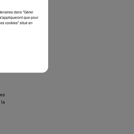
rtenaires dans "Gérer
s'appliqueront que pour
les cookies" situé en
oir
 le
ans
des
 la