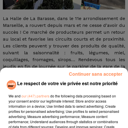
La
Halle de La Barasse
, dans le 11e arrondissement de
Marseille, a rouvert depuis mars et ne cesse d'avoir du
succès ! Ce marché de producteurs permet un retour
au local et favorise les circuits courts et de proximité.
Les clients peuvent y trouver des produits de qualité,
suivant la saisonnalité : fruits, légumes, miel,
coquillages, fromages, sirops… Rendevous tous les
jeudis en fin de journée sur le parking de la gare de la
Barasse pour faire le plein de saveurs
Continuer sans accepter
méditerranéennes.
Le respect de votre vie privée est notre priorité
fil actus
We and
our (447) partners
do the following data processing based on
your consent and/or our legitimate interest: Store and/or access
4 juillet 2022
information on a device; Use limited data to select advertising; Create
Radio Star Live avec Dadju
profiles for personalised advertising; Use profiles to select personalised
advertising; Measure advertising performance; Measure content
27 juin 2022
performance; Understand audiences through statistics or combinations
of data from different sources; Develop and improve services; Create