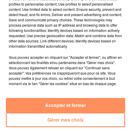
Marseille : une application pour mettre en
profiles to personalise content; Use profiles to select personalised
relation extras et...
content; Use limited data to select content; Ensure security, prevent and
detect fraud, and fix errors; Deliver and present advertising and content;
27 juin 2022
Save and communicate privacy choices. These technologies may
Le cocholed pour jouer à la pétanque
process personal data such as IP address and browsing data to offer
following functionalities: Identify devices based on information actively
jusqu'au bout de la nuit !
requested; Use precise geolocation data; Match and combine data from
other data sources; Link different devices; Identify devices based on
10 mai 2022
information transmitted automatically.
Toulon : des quais électrifiés pour 2023 !
Vous pouvez accepter en cliquant sur "Accepter et fermer", ou affiner en
10 mai 2022
sélectionnant les finalités et/ou partenaires dans "Gérer mes choix".
Cassis organise sa traditionnelle "Fête du vin"
Vous pouvez également refuser en cliquant sur "Continuer sans
accepter". Vos préférences ne s'appliqueront que pour ce site. Vous
10 mai 2022
pouvez mettre à jour vos choix, ou retirer votre consentement à tout
Marseille : appel à témoins pour retrouver
moment via le lien "Gérer les cookies" situé en bas de chaque page.
Frédéric Pache
8 mai 2022
Le rappeur marseillais Soprano invité de
Accepter et fermer
E=M6
Gérer mes choix
8 mai 2022
Aix : "Journée de l’Europe", soirée danse et set