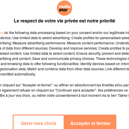
Le respect de votre vie privée est notre priorité
à leur maison de retraite. Le sort d'Erros, 10 ans, ex-ch
ers
do the following data processing based on your consent and/or our legitimate int
nt ouvrir "une maison de retraite" pour leurs compagnons
device; Use limited data to select advertising; Create profiles for personalised adver
vertising; Measure advertising performance; Measure content performance; Unders
ns of data from different sources; Develop and improve services; Create profiles to 
conducteurs cyno-techniciens dans la police nationale, 
alised content; Use limited data to select content; Ensure security, prevent and detect
ertising and content; Save and communicate privacy choices. These technologies
nt le chenil du Centre régional de formation des unit
and browsing data to offer following functionalities: Identify devices based on infor
 eux, "il a servi la France pendant six ans, il a le droi
eolocation data; Match and combine data from other data sources; Link different de
nsmitted automatically.
e, les policiers veulent faire construire un chenil de 4 box
cliquant sur "Accepter et fermer", ou affiner en sélectionnant les finalités et/ou pa
 également refuser en cliquant sur "Continuer sans accepter". Vos préférences ne 
 aux chiens "réformés" comme Erros.
"Le maître d'Erros a 
tre à jour vos choix, ou retirer votre consentement à tout moment via le lien "Gérer 
prévisible donc dangereux",
décrit ce policier, qui est le s
se faire mordre.
 peut pas placer en famille
Gérer mes choix
Accepter et fermer
on de secours pour les chiens de police qu'on ne peut 