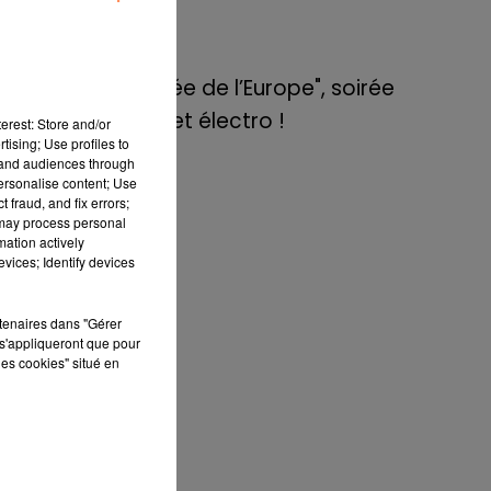
de E=M6
8 mai 2022
Aix : "Journée de l’Europe", soirée
ien
danse et set électro !
erest: Store and/or
 de
tising; Use profiles to
tand audiences through
personalise content; Use
lui
 fraud, and fix errors;
 may process personal
és
mation actively
t à
vices; Identify devices
 et
rtenaires dans "Gérer
s'appliqueront que pour
été
les cookies" situé en
eul
pas