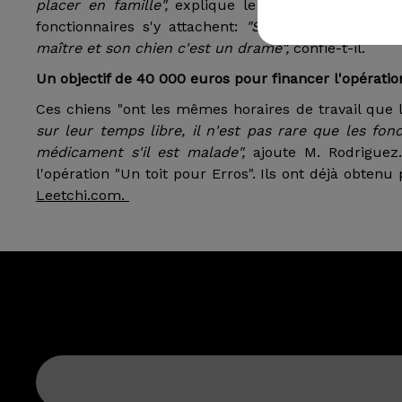
placer en famille",
explique le major-chef de l'uni
fonctionnaires s'y attachent:
"Séparer deux collègu
maître et son chien c'est un drame",
confie-t-il.
Un objectif de 40 000 euros pour financer l'opérati
Ces chiens "ont les mêmes horaires de travail que l
sur leur temps libre, il n'est pas rare que les fo
médicament s'il est malade",
ajoute M. Rodriguez.
l'opération "Un toit pour Erros". Ils ont déjà obten
Leetchi.com.