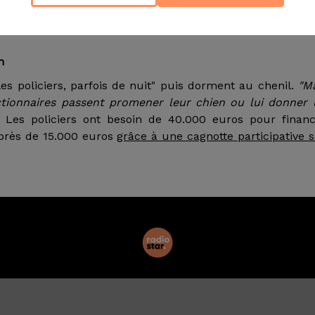
té canine légère, David Rodriguez. D'autant plus que 
es qui s'entendent bien, c'est difficile, mais séparer
on
es policiers, parfois de nuit" puis dorment au chenil.
"M
nctionnaires passent promener leur chien ou lui donner
 Les policiers ont besoin de 40.000 euros pour financ
u près de 15.000 euros
grâce à une cagnotte participative 