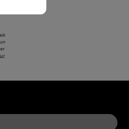
les
 un
ais
 un
er
sur