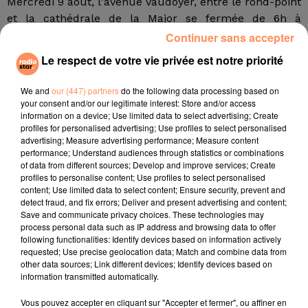
Mercredi 9 août, l'avenue Vaudoyer, entre le rond-point
et la cathédrale de la Major se fermée de 6h à
14h. Une circulation alternée sera mise en place
Continuer sans accepter
Esplanade de la Tourette et sur les rues Miradou,
Le respect de votre vie privée est notre priorité
Marchetti, Mazenod et d'Isoard.
Jeudi 10 août, le tournage se trouvera sur la Corniche
We and
our (447) partners
do the following data processing based on
your consent and/or our legitimate interest: Store and/or access
Kennedy entre la plage des Prophètes et l'avenue
information on a device; Use limited data to select advertising; Create
Talabot de 8h à 19h, et sur la rue du Vallon de l'Oriol,
profiles for personalised advertising; Use profiles to select personalised
les traverses Clastrier, de la Baudille et Pey, le chemin
advertising; Measure advertising performance; Measure content
performance; Understand audiences through statistics or combinations
du Roucas Blanc et la rue Capitaine Dessmond.
of data from different sources; Develop and improve services; Create
profiles to personalise content; Use profiles to select personalised
Enfin vendredi 11 août, l'entrée de l'A55 depuis le
content; Use limited data to select content; Ensure security, prevent and
Boulevard de Dunkerque sera fermée de 8h à 12h.
detect fraud, and fix errors; Deliver and present advertising and content;
Save and communicate privacy choices. These technologies may
E.F.
process personal data such as IP address and browsing data to offer
fil actus
following functionalities: Identify devices based on information actively
requested; Use precise geolocation data; Match and combine data from
other data sources; Link different devices; Identify devices based on
information transmitted automatically.
4 juillet 2022
Radio Star Live avec Dadju
Vous pouvez accepter en cliquant sur "Accepter et fermer", ou affiner en