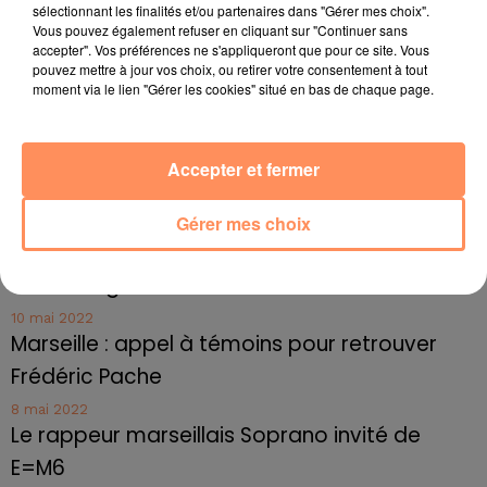
sélectionnant les finalités et/ou partenaires dans "Gérer mes choix".
27 juin 2022
Vous pouvez également refuser en cliquant sur "Continuer sans
Marseille : une application pour mettre en
accepter". Vos préférences ne s'appliqueront que pour ce site. Vous
pouvez mettre à jour vos choix, ou retirer votre consentement à tout
relation extras et...
moment via le lien "Gérer les cookies" situé en bas de chaque page.
27 juin 2022
Le cocholed pour jouer à la pétanque
jusqu'au bout de la nuit !
Accepter et fermer
10 mai 2022
Gérer mes choix
Toulon : des quais électrifiés pour 2023 !
10 mai 2022
Cassis organise sa traditionnelle "Fête du vin"
10 mai 2022
Marseille : appel à témoins pour retrouver
Frédéric Pache
8 mai 2022
Le rappeur marseillais Soprano invité de
E=M6