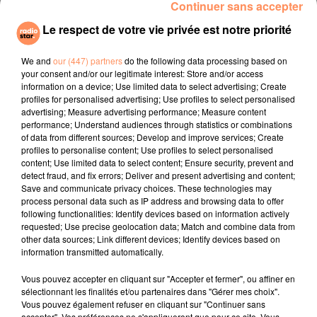
Continuer sans accepter
l'attention attiree, un lance de perruques creera
Le respect de votre vie privée est notre priorité
la surprise chez le public present.
Le but ? Declencher une prise de conscience en
We and
our (447) partners
do the following data processing based on
voyant des jeunes femmes, tres jeunes pour la plupart
your consent and/or our legitimate interest: Store and/or access
information on a device; Use limited data to select advertising; Create
defiler le crane chauve et rase. En effet, le
profiles for personalised advertising; Use profiles to select personalised
cancer du sein est partout autour de nous mais, les
advertising; Measure advertising performance; Measure content
jeunes femmes sont bien souvent dissimulees avec
performance; Understand audiences through statistics or combinations
of data from different sources; Develop and improve services; Create
des perruques, du maquillage et des protheses.
profiles to personalise content; Use profiles to select personalised
Plus d'infos sur :
https://www.gangdescranesrases.fr/
content; Use limited data to select content; Ensure security, prevent and
detect fraud, and fix errors; Deliver and present advertising and content;
fil actus
Save and communicate privacy choices. These technologies may
process personal data such as IP address and browsing data to offer
following functionalities: Identify devices based on information actively
requested; Use precise geolocation data; Match and combine data from
4 juillet 2022
other data sources; Link different devices; Identify devices based on
Radio Star Live avec Dadju
information transmitted automatically.
27 juin 2022
Marseille : une application pour mettre en
Vous pouvez accepter en cliquant sur "Accepter et fermer", ou affiner en
sélectionnant les finalités et/ou partenaires dans "Gérer mes choix".
relation extras et...
Vous pouvez également refuser en cliquant sur "Continuer sans
accepter". Vos préférences ne s'appliqueront que pour ce site. Vous