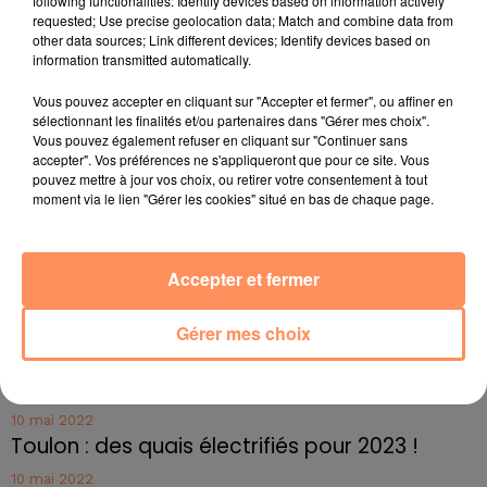
following functionalities: Identify devices based on information actively
Inscriptions ici :
requested; Use precise geolocation data; Match and combine data from
https://www.marseille.fr/environnement/actualites/le-
other data sources; Link different devices; Identify devices based on
concours-marseille-en-fleurs-un-concours-pour-s-
information transmitted automatically.
ouvrir-la-nature
Vous pouvez accepter en cliquant sur "Accepter et fermer", ou affiner en
fil actus
sélectionnant les finalités et/ou partenaires dans "Gérer mes choix".
Vous pouvez également refuser en cliquant sur "Continuer sans
accepter". Vos préférences ne s'appliqueront que pour ce site. Vous
pouvez mettre à jour vos choix, ou retirer votre consentement à tout
4 juillet 2022
moment via le lien "Gérer les cookies" situé en bas de chaque page.
Radio Star Live avec Dadju
27 juin 2022
Marseille : une application pour mettre en
Accepter et fermer
relation extras et...
Gérer mes choix
27 juin 2022
Le cocholed pour jouer à la pétanque
jusqu'au bout de la nuit !
10 mai 2022
Toulon : des quais électrifiés pour 2023 !
10 mai 2022