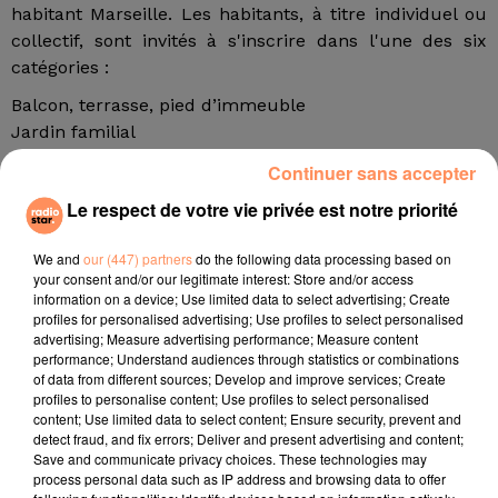
habitant Marseille. Les habitants, à titre individuel ou
collectif, sont invités à s'inscrire dans l'une des six
catégories :
Balcon, terrasse, pied d’immeuble
Jardin familial
Jardin partagé
Continuer sans accepter
École maternelle et crèche
Le respect de votre vie privée est notre priorité
École élémentaire et centre social
Végétalisation de l’espace public
We and
our (447) partners
do the following data processing based on
Ces aménagements devront être visibles de la rue. En
your consent and/or our legitimate interest: Store and/or access
information on a device; Use limited data to select advertising; Create
aucun cas, la Ville de Marseille ne pourra pénétrer
profiles for personalised advertising; Use profiles to select personalised
dans les parties privées. Les inscriptions relatives à la
advertising; Measure advertising performance; Measure content
catégorie "Végétalisation de l’espace public" ne
performance; Understand audiences through statistics or combinations
of data from different sources; Develop and improve services; Create
pourront être acceptées qu'à la condition que les
profiles to personalise content; Use profiles to select personalised
candidats aient obtenu le VISA VERT accordé par la
content; Use limited data to select content; Ensure security, prevent and
Ville de Marseille dans le cadre de la Charte de
detect fraud, and fix errors; Deliver and present advertising and content;
Save and communicate privacy choices. These technologies may
Végétalisation de l'Espace Public Marseillais.
process personal data such as IP address and browsing data to offer