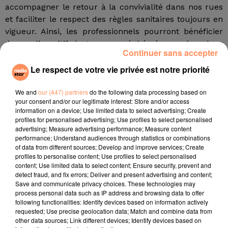
accompagner le retour à la convivialité dans nos rues
et faciliter le respect des règles sanitaires toujours en
vigueur. Ainsi, les professionnels pourront bénéficier
de ce dispositif de terrasses éphémères qui va leur
Continuer sans accepter
permettre d’étendre leurs terrasses au-delà des
emplacements habituels tout en respectant une
Le respect de votre vie privée est notre priorité
charte d’engagement et la mise en œuvre de la
We and
our (447) partners
do the following data processing based on
distanciation physique nécessaire pour des raisons
your consent and/or our legitimate interest: Store and/or access
sanitaires.
information on a device; Use limited data to select advertising; Create
profiles for personalised advertising; Use profiles to select personalised
Pour les commerçants qui ne disposaient pas de
advertising; Measure advertising performance; Measure content
terrasse auparavant, il sera possible – si l'espace le
performance; Understand audiences through statistics or combinations
permet, et au cas par cas – de bénéficier du dispositif.
of data from different sources; Develop and improve services; Create
profiles to personalise content; Use profiles to select personalised
Habituellement soumises à une autorisation, les
content; Use limited data to select content; Ensure security, prevent and
extensions provisoires sont exceptionnellement
detect fraud, and fix errors; Deliver and present advertising and content;
enregistrées à titre gratuit et sont valables jusqu'au 30
Save and communicate privacy choices. These technologies may
process personal data such as IP address and browsing data to offer
septembre 2021.
following functionalities: Identify devices based on information actively
requested; Use precise geolocation data; Match and combine data from
Plus d'infos
ici
.
other data sources; Link different devices; Identify devices based on