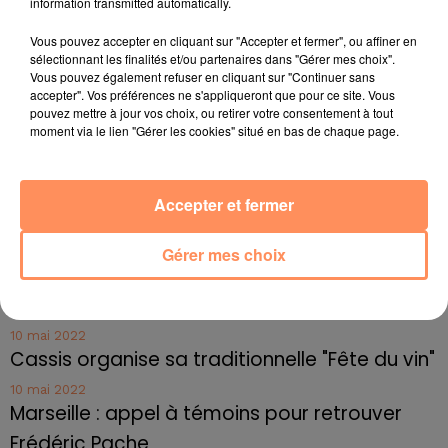
fil actus
information transmitted automatically.
Vous pouvez accepter en cliquant sur "Accepter et fermer", ou affiner en
sélectionnant les finalités et/ou partenaires dans "Gérer mes choix".
4 juillet 2022
Vous pouvez également refuser en cliquant sur "Continuer sans
Radio Star Live avec Dadju
accepter". Vos préférences ne s'appliqueront que pour ce site. Vous
pouvez mettre à jour vos choix, ou retirer votre consentement à tout
27 juin 2022
moment via le lien "Gérer les cookies" situé en bas de chaque page.
Marseille : une application pour mettre en
relation extras et...
27 juin 2022
Accepter et fermer
Le cocholed pour jouer à la pétanque
jusqu'au bout de la nuit !
Gérer mes choix
10 mai 2022
Toulon : des quais électrifiés pour 2023 !
10 mai 2022
Cassis organise sa traditionnelle "Fête du vin"
10 mai 2022
Marseille : appel à témoins pour retrouver
Frédéric Pache