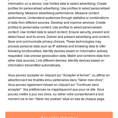
E.F.
information on a device; Use limited data to select advertising; Create
profiles for personalised advertising; Use profiles to select personalised
fil actus
advertising; Measure advertising performance; Measure content
performance; Understand audiences through statistics or combinations
of data from different sources; Develop and improve services; Create
4 juillet 2022
profiles to personalise content; Use profiles to select personalised
Radio Star Live avec Dadju
content; Use limited data to select content; Ensure security, prevent and
detect fraud, and fix errors; Deliver and present advertising and content;
27 juin 2022
Save and communicate privacy choices. These technologies may
Marseille : une application pour mettre en
process personal data such as IP address and browsing data to offer
following functionalities: Identify devices based on information actively
relation extras et...
requested; Use precise geolocation data; Match and combine data from
other data sources; Link different devices; Identify devices based on
27 juin 2022
information transmitted automatically.
Le cocholed pour jouer à la pétanque
Vous pouvez accepter en cliquant sur "Accepter et fermer", ou affiner en
jusqu'au bout de la nuit !
sélectionnant les finalités et/ou partenaires dans "Gérer mes choix".
Vous pouvez également refuser en cliquant sur "Continuer sans
10 mai 2022
accepter". Vos préférences ne s'appliqueront que pour ce site. Vous
Toulon : des quais électrifiés pour 2023 !
pouvez mettre à jour vos choix, ou retirer votre consentement à tout
moment via le lien "Gérer les cookies" situé en bas de chaque page.
10 mai 2022
Cassis organise sa traditionnelle "Fête du vin"
10 mai 2022