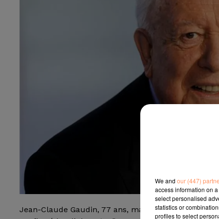
We and
our (447) partn
access information on a 
select personalised ad
statistics or combinatio
Jean-Claude Gaudin, 77 ans, maire (LR) de Marseill
profiles to select person