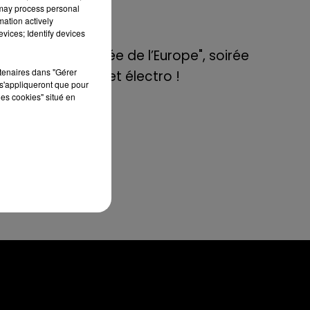
de E=M6
 may process personal
mation actively
 je
vices; Identify devices
8 mai 2022
ord
Aix : "Journée de l’Europe", soirée
rtenaires dans "Gérer
danse et set électro !
s'appliqueront que pour
les cookies" situé en
ère
ne.
ent
il