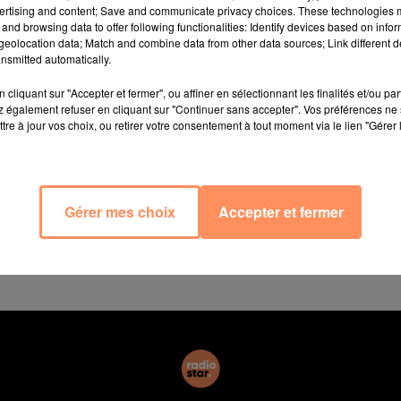
enterait pas aux municipales en 2020.
ertising and content; Save and communicate privacy choices. These technologies
and browsing data to offer following functionalities: Identify devices based on infor
 il y a un moment où il faut s'arrêter J'ai donc décidé que
eolocation data; Match and combine data from other data sources; Link different de
s cet entretien.
"Que d'ici là mes amis se mettent d'acc
nsmitted automatically.
cliquant sur "Accepter et fermer", ou affiner en sélectionnant les finalités et/ou pa
 également refuser en cliquant sur "Continuer sans accepter". Vos préférences ne 
tre à jour vos choix, ou retirer votre consentement à tout moment via le lien "Gérer 
du groupe LR à la mairie qui se présentait pour la premi
le 1er tour dans la 5e circonscription des Bouches-du-Rhô
ui se représentait dans la 2e circonscription, a égalem
Gérer mes choix
Accepter et fermer
tropole Marseille-Aix-Provence avait déjà annoncé qu'
l'interdiction du cumul de mandat.