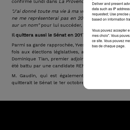
confirmé lundi dans
La Provence
qu'il ne se représ
Deliver and present adv
data such as IP address 
"J'ai donné toute ma vie à ma ville de Marseille mais
requested; Use precise g
ne me représenterai pas en 2020",
déclare-t-il dan
based on information tra
sur un nom"
pour lui succéder, ajoute M. Gaudin.
Vous pouvez accepter en 
Il quittera aussi le Sénat en 2017
mes choix". Vous pouvez
ce site. Vous pouvez met
Parmi sa garde rapprochée, Yves Moraine, président 
bas de chaque page.
fois aux élections législatives, a été éliminé dès 
Dominique Tian, premier adjoint LR de M. Gaudin, q
été battu par une candidate REM.
M. Gaudin, qui est également président de la mé
quitterait le Sénat le 1er octobre 2017 en raison de 