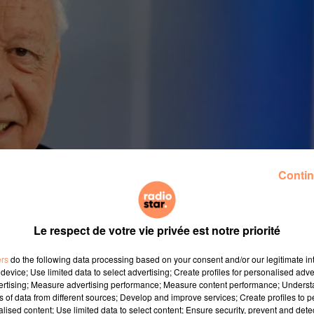
Contin
Le respect de votre vie privée est notre priorité
ers
do the following data processing based on your consent and/or our legitimate int
device; Use limited data to select advertising; Create profiles for personalised adver
vertising; Measure advertising performance; Measure content performance; Unders
ns of data from different sources; Develop and improve services; Create profiles to 
e depuis 1995 et réélu en 2014 pour un quatrième mandat
alised content; Use limited data to select content; Ensure security, prevent and detect