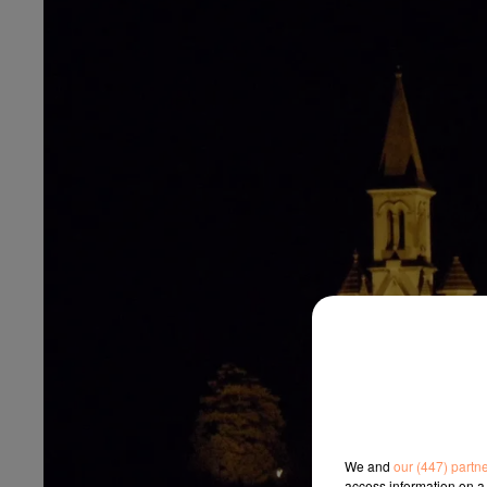
We and
our (447) partn
access information on a 