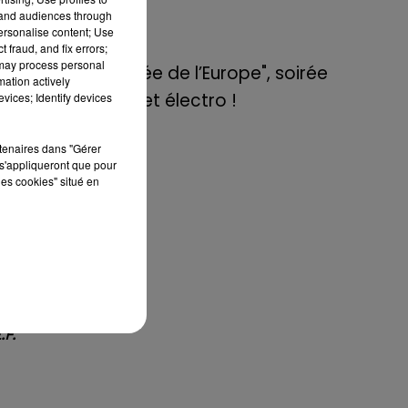
de E=M6
tand audiences through
personalise content; Use
 fraud, and fix errors;
8 mai 2022
 may process personal
Aix : "Journée de l’Europe", soirée
mation actively
danse et set électro !
vices; Identify devices
dra
nt-
rtenaires dans "Gérer
s'appliqueront que pour
les cookies" situé en
ant
des
que
 de
se
.F.