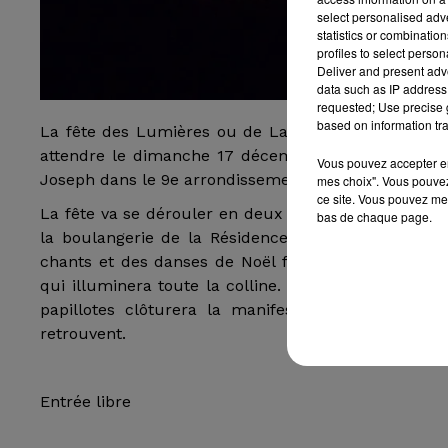
select personalised ad
statistics or combinatio
profiles to select person
Deliver and present adv
data such as IP address 
requested; Use precise g
based on information tra
La fête des Lumières ou de La Lumière est fêtée tr
attendre le dimanche 17 décembre 2017 mais ça vau
Vous pouvez accepter en 
Joseph dans le 9e arrondissement de Marseille va se
mes choix". Vous pouvez
ce site. Vous pouvez met
La fête va se dérouler en deux parties. La premièr
bas de chaque page.
la boulangerie de la Résidence la Rouvière à 18h p
chants et des danses de Noël feront patienter peti
qui illuminera toute la colline. Pour finir la tradit
papillotes clôturera la manifestation. Un momen
retrouvent.
Entrée libre