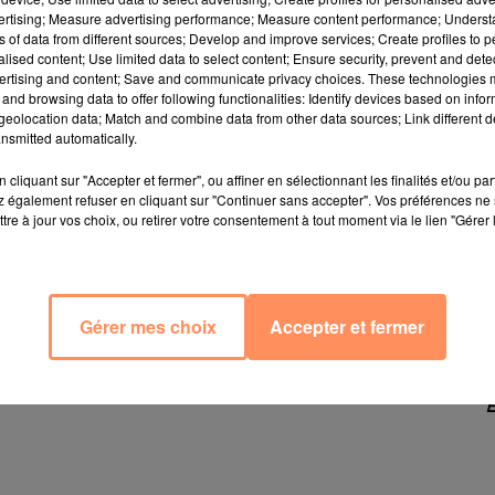
vertising; Measure advertising performance; Measure content performance; Unders
ns of data from different sources; Develop and improve services; Create profiles to 
alised content; Use limited data to select content; Ensure security, prevent and detect
ertising and content; Save and communicate privacy choices. These technologies
and browsing data to offer following functionalities: Identify devices based on infor
eolocation data; Match and combine data from other data sources; Link different de
nsmitted automatically.
aditionnellement le 8 décembre. A Saint-Joseph, il fau
t le coup ! De 18h à 22h, le chemin de la Colline Sai
cliquant sur "Accepter et fermer", ou affiner en sélectionnant les finalités et/ou pa
 transformer.
 également refuser en cliquant sur "Continuer sans accepter". Vos préférences ne 
tre à jour vos choix, ou retirer votre consentement à tout moment via le lien "Gérer 
e consiste en une retraite aux flambeaux qui débute dev
our finir au parc de la colline Saint-Joseph. Ensuite, 
ts et grands pour le spectaculaire spectacle pyrotechni
ionnelle distribution de pompes à l'huile, de vin chaud et
Gérer mes choix
Accepter et fermer
t de féérie et de magie de Noël ou petits et grands 
E