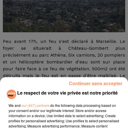
Peu avant 17h, un feu s'est déclaré à Marseille. Le
foyer se situerait à Château-Gombert plus
précisément au parc Athéna. Six camions, 20 pompiers
et un hélicoptère bombardier d'eau sont sur place
pour faire face à ce
feu de végétation. 500m2 ont été
détruits mais le feu est en passe d'être maitrisé.
Le
SDIS 13 recommande d'éviter le secteur du technopole
Continuer sans accepter
pour laisser passer les secours.
Le respect de votre vie privée est notre priorité
E.F.
We and
our (447) partners
do the following data processing based on
fil actus
your consent and/or our legitimate interest: Store and/or access
information on a device; Use limited data to select advertising; Create
profiles for personalised advertising; Use profiles to select personalised
4 juillet 2022
advertising; Measure advertising performance; Measure content