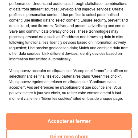
Radio Star Live avec Dadju
performance; Understand audiences through statistics or combinations
of data from different sources; Develop and improve services; Create
27 juin 2022
profiles to personalise content; Use profiles to select personalised
Marseille : une application pour mettre en
content; Use limited data to select content; Ensure security, prevent and
detect fraud, and fix errors; Deliver and present advertising and content;
relation extras et...
Save and communicate privacy choices. These technologies may
process personal data such as IP address and browsing data to offer
27 juin 2022
following functionalities: Identify devices based on information actively
Le cocholed pour jouer à la pétanque
requested; Use precise geolocation data; Match and combine data from
other data sources; Link different devices; Identify devices based on
jusqu'au bout de la nuit !
information transmitted automatically.
10 mai 2022
Vous pouvez accepter en cliquant sur "Accepter et fermer", ou affiner en
Toulon : des quais électrifiés pour 2023 !
sélectionnant les finalités et/ou partenaires dans "Gérer mes choix".
Vous pouvez également refuser en cliquant sur "Continuer sans
10 mai 2022
accepter". Vos préférences ne s'appliqueront que pour ce site. Vous
Cassis organise sa traditionnelle "Fête du vin"
pouvez mettre à jour vos choix, ou retirer votre consentement à tout
moment via le lien "Gérer les cookies" situé en bas de chaque page.
10 mai 2022
Marseille : appel à témoins pour retrouver
Frédéric Pache
Accepter et fermer
8 mai 2022
Le rappeur marseillais Soprano invité de
Gérer mes choix