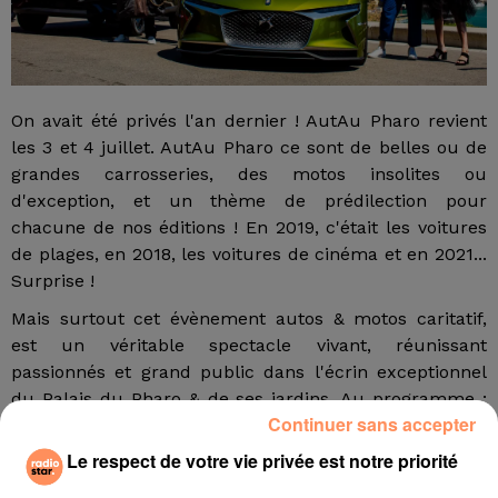
On avait été privés l'an dernier ! AutAu Pharo revient
les 3 et 4 juillet. AutAu Pharo ce sont de belles ou de
grandes carrosseries, des motos insolites ou
d'exception, et un thème de prédilection pour
chacune de nos éditions ! En 2019, c'était les voitures
de plages, en 2018, les voitures de cinéma et en 2021...
Surprise !
Mais surtout cet évènement autos & motos caritatif,
est un véritable spectacle vivant, réunissant
passionnés et grand public dans l'écrin exceptionnel
du Palais du Pharo & de ses jardins. Au programme :
Continuer sans accepter
exposition de plateaux Autos & Motos de collection, de
sport ou prototype, concours d'élégance & Parades
Le respect de votre vie privée est notre priorité
Motos & Autos, rallye promenade au coeur de