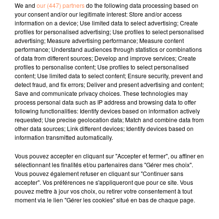
Marseille ou de ses environs, à la découverte de lieux
We and
our (447) partners
do the following data processing based on
your consent and/or our legitimate interest: Store and/or access
insolites, exposition d'artisans et d'artistes autour de
information on a device; Use limited data to select advertising; Create
l'Univers Autos & Motos, gala caritatif sur le thème
profiles for personalised advertising; Use profiles to select personalised
"Mobilité & Handicap".
advertising; Measure advertising performance; Measure content
performance; Understand audiences through statistics or combinations
fil actus
of data from different sources; Develop and improve services; Create
profiles to personalise content; Use profiles to select personalised
content; Use limited data to select content; Ensure security, prevent and
4 juillet 2022
detect fraud, and fix errors; Deliver and present advertising and content;
Radio Star Live avec Dadju
Save and communicate privacy choices. These technologies may
process personal data such as IP address and browsing data to offer
27 juin 2022
following functionalities: Identify devices based on information actively
Marseille : une application pour mettre en
requested; Use precise geolocation data; Match and combine data from
other data sources; Link different devices; Identify devices based on
relation extras et...
information transmitted automatically.
27 juin 2022
Vous pouvez accepter en cliquant sur "Accepter et fermer", ou affiner en
Le cocholed pour jouer à la pétanque
sélectionnant les finalités et/ou partenaires dans "Gérer mes choix".
Vous pouvez également refuser en cliquant sur "Continuer sans
jusqu'au bout de la nuit !
accepter". Vos préférences ne s'appliqueront que pour ce site. Vous
pouvez mettre à jour vos choix, ou retirer votre consentement à tout
10 mai 2022
moment via le lien "Gérer les cookies" situé en bas de chaque page.
Toulon : des quais électrifiés pour 2023 !
10 mai 2022