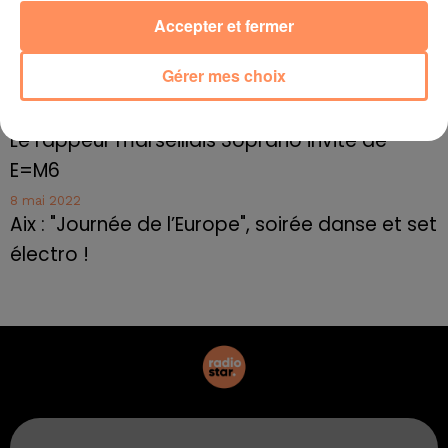
Cassis organise sa traditionnelle "Fête du vin"
Accepter et fermer
10 mai 2022
Marseille : appel à témoins pour retrouver
Gérer mes choix
Frédéric Pache
8 mai 2022
Le rappeur marseillais Soprano invité de
E=M6
8 mai 2022
Aix : "Journée de l’Europe", soirée danse et set
électro !