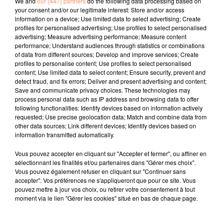
We and
our (447) partners
do the following data processing based on
de dépistage ont également été multipliées. 700
your consent and/or our legitimate interest: Store and/or access
opérations de contrôles sont prévues dans les
information on a device; Use limited data to select advertising; Create
profiles for personalised advertising; Use profiles to select personalised
prochaines semaines dans les Bouches-du-Rhône.
advertising; Measure advertising performance; Measure content
fil actus
performance; Understand audiences through statistics or combinations
of data from different sources; Develop and improve services; Create
profiles to personalise content; Use profiles to select personalised
content; Use limited data to select content; Ensure security, prevent and
4 juillet 2022
detect fraud, and fix errors; Deliver and present advertising and content;
Radio Star Live avec Dadju
Save and communicate privacy choices. These technologies may
process personal data such as IP address and browsing data to offer
27 juin 2022
following functionalities: Identify devices based on information actively
Marseille : une application pour mettre en
requested; Use precise geolocation data; Match and combine data from
other data sources; Link different devices; Identify devices based on
relation extras et...
information transmitted automatically.
27 juin 2022
Le cocholed pour jouer à la pétanque
Vous pouvez accepter en cliquant sur "Accepter et fermer", ou affiner en
sélectionnant les finalités et/ou partenaires dans "Gérer mes choix".
jusqu'au bout de la nuit !
Vous pouvez également refuser en cliquant sur "Continuer sans
accepter". Vos préférences ne s'appliqueront que pour ce site. Vous
10 mai 2022
pouvez mettre à jour vos choix, ou retirer votre consentement à tout
Toulon : des quais électrifiés pour 2023 !
moment via le lien "Gérer les cookies" situé en bas de chaque page.
10 mai 2022