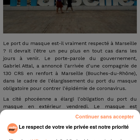
Le port du masque est-il vraiment respecté à Marseille
? Il devrait l'être un peu plus en tout cas dans les
jours à venir. Le porte-parole du gouvernement,
Gabriel Attal, a annoncé l'arrivée d'une compagnie de
130 CRS en renfort à Marseille (Bouches-du-Rhône),
dans le cadre de l'élargissement du port du masque
obligatoire pour contrer l'épidémie de coronavirus.
La cité phocéenne a élargi l'obligation du port du
masque en extérieur vendredi. Le masque est
désormais obligatoire sur tous les marchés de la ville,
Continuer sans accepter
tandis que des médiateurs ont aussi été déployés sur
Le respect de votre vie privée est notre priorité
le littoral. Alors que Marseille connaît cette année une
surfréquentation touristique d'environ 30%, les zones