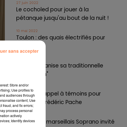
27 juin 2022
Le cocholed pour jouer à la
pétanque jusqu'au bout de la nuit !
10 mai 2022
Toulon : des quais électrifiés pour
2023 !
uer sans accepter
10 mai 2022
Cassis organise sa traditionnelle
"Fête du vin"
erest: Store and/or
10 mai 2022
 la
tising; Use profiles to
Marseille : appel à témoins pour
ont
tand audiences through
personalise content; Use
retrouver Frédéric Pache
lle
 fraud, and fix errors;
ine
 may process personal
8 mai 2022
mation actively
Le rappeur marseillais Soprano invité
vices; Identify devices
ms