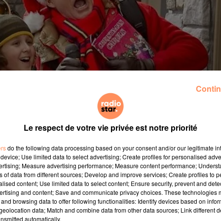
Contin
Le respect de votre vie privée est notre priorité
ers
do the following data processing based on your consent and/or our legitimate int
 grand rituel des fins d'années : les téléfilms de Noël. Si
device; Use limited data to select advertising; Create profiles for personalised adver
nce est bien là. C'est même grâce à ces feuilletons que s
vertising; Measure advertising performance; Measure content performance; Unders
ns of data from different sources; Develop and improve services; Create profiles to 
 d'après-midi. Et les chaînes l'ont bien compris ! La batai
alised content; Use limited data to select content; Ensure security, prevent and detect
n début d'après-midi sur TF1 et M6. Près d'une cinquanta
ertising and content; Save and communicate privacy choices. These technologies
and browsing data to offer following functionalities: Identify devices based on infor
eolocation data; Match and combine data from other data sources; Link different de
e à un succès d'audience, a débuté avec deux téléfil
nsmitted automatically.