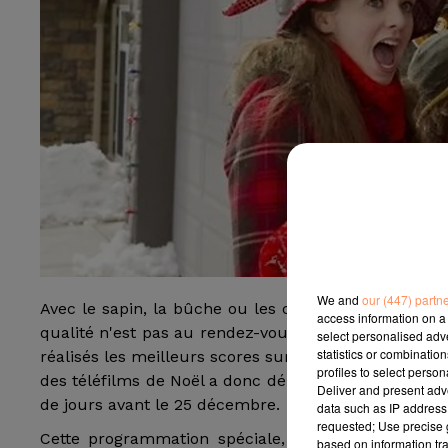
We and
our (447) partn
Avec le sapin, la bûche ou les cadeaux, voilà l'autre
access information on a 
qualité n'est pas au rendez-vous, le succès d'audie
select personalised ad
statistics or combinatio
réalisés les meilleurs scores sur cette case du début
profiles to select person
des téléfilms de Noël a donc débuté dès ce lundi e
Deliver and present adv
de jours avant le 25 décembre.
data such as IP address 
requested; Use precise g
Cette programmation spéciale, de nouveau promis
based on information tra