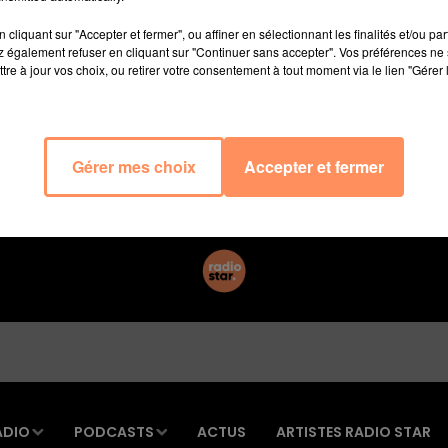
lévision" sur M6. En 2016, 117 films de Noël ont été diffu
cliquant sur "Accepter et fermer", ou affiner en sélectionnant les finalités et/ou pa
ence plus tôt, ça promet !
 également refuser en cliquant sur "Continuer sans accepter". Vos préférences ne 
tre à jour vos choix, ou retirer votre consentement à tout moment via le lien "Gérer 
E
Gérer mes choix
Accepter et fermer
ADIO
PODCASTS
ACTUS
ARTISTES RADIO STAR