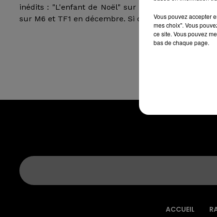
inédits : "L'enfant de Noël" sur TF1 et "Noël à la té
Vous pouvez accepter en 
sur M6 et TF1 en décembre. Si cette année, ça comm
mes choix". Vous pouvez
ce site. Vous pouvez met
bas de chaque page.
ACCUEIL
R