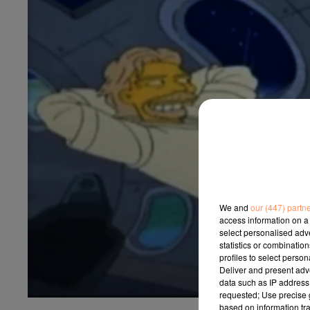
We and
our (447) partn
access information on a 
select personalised ad
statistics or combinatio
profiles to select person
Deliver and present adv
data such as IP address 
requested; Use precise g
based on information tra