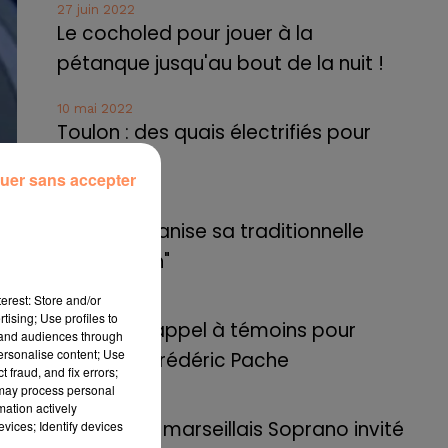
27 juin 2022
Le cocholed pour jouer à la
pétanque jusqu'au bout de la nuit !
10 mai 2022
Toulon : des quais électrifiés pour
2023 !
uer sans accepter
10 mai 2022
Cassis organise sa traditionnelle
"Fête du vin"
erest: Store and/or
10 mai 2022
tising; Use profiles to
Marseille : appel à témoins pour
tand audiences through
personalise content; Use
retrouver Frédéric Pache
 fraud, and fix errors;
 may process personal
8 mai 2022
mation actively
Le rappeur marseillais Soprano invité
vices; Identify devices