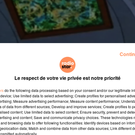
Contin
Le respect de votre vie privée est notre priorité
ers
do the following data processing based on your consent and/or our legitimate int
device; Use limited data to select advertising; Create profiles for personalised adver
vertising; Measure advertising performance; Measure content performance; Unders
ns of data from different sources; Develop and improve services; Create profiles to 
alised content; Use limited data to select content; Ensure security, prevent and detect
ertising and content; Save and communicate privacy choices. These technologies
and browsing data to offer following functionalities: Identify devices based on infor
eolocation data; Match and combine data from other data sources; Link different de
nsmitted automatically.