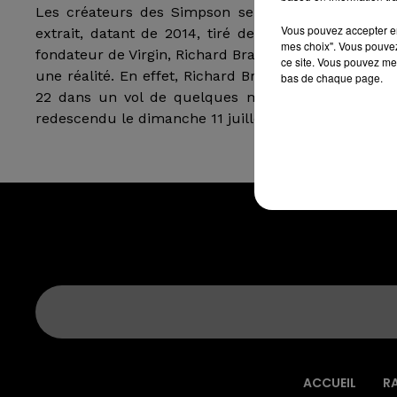
Les créateurs des Simpson semblent avoir des dons
Vous pouvez accepter en 
extrait, datant de 2014, tiré de l’épisode "L’art de
mes choix". Vous pouvez
fondateur de Virgin, Richard Branson, dans l’espace. 
ce site. Vous pouvez met
une réalité. En effet, Richard Branson a pris place i
bas de chaque page.
22 dans un vol de quelques minutes seulement. Il 
redescendu le dimanche 11 juillet.
ACCUEIL
R