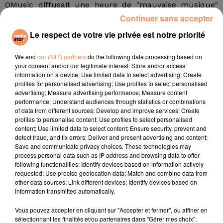
QMusic diffusait une heure de "mauvaise musique"
chaque matin. Depuis, l'heure quotidienne est
Continuer sans accepter
devenue hebdomadaire et a sa propre fête, chaque
Le respect de votre vie privée est notre priorité
année : la "Foute party" en flamand, une sorte de
"mauvaise fête" en français.
We and
our (447) partners
do the following data processing based on
your consent and/or our legitimate interest: Store and/or access
C'est là que des dizaines de milliers d'invités sont
information on a device; Use limited data to select advertising; Create
traditionnellement invités à agiter un foulard blanc
profiles for personalised advertising; Use profiles to select personalised
advertising; Measure advertising performance; Measure content
lorsque les premières notes des Lacs du Connemara
performance; Understand audiences through statistics or combinations
retentissent. Une tradition qu'ils sont invités à
of data from different sources; Develop and improve services; Create
perpétuer lors de cette "semaine Sardou" à venir, en
profiles to personalise content; Use profiles to select personalised
content; Use limited data to select content; Ensure security, prevent and
venant agiter un foulard blanc dans les studios de
detect fraud, and fix errors; Deliver and present advertising and content;
QMusic.
Save and communicate privacy choices. These technologies may
fil actus
process personal data such as IP address and browsing data to offer
following functionalities: Identify devices based on information actively
requested; Use precise geolocation data; Match and combine data from
other data sources; Link different devices; Identify devices based on
4 juillet 2022
information transmitted automatically.
Radio Star Live avec Dadju
Vous pouvez accepter en cliquant sur "Accepter et fermer", ou affiner en
27 juin 2022
sélectionnant les finalités et/ou partenaires dans "Gérer mes choix".