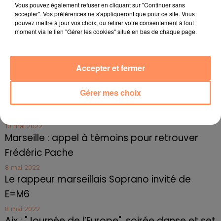
Marseille : une application pour mettre en
Vous pouvez également refuser en cliquant sur "Continuer sans
accepter". Vos préférences ne s'appliqueront que pour ce site. Vous
relation extras et...
pouvez mettre à jour vos choix, ou retirer votre consentement à tout
moment via le lien "Gérer les cookies" situé en bas de chaque page.
27 juin 2022
Le cocholed pour jouer à la pétanque
jusqu'au bout de la nuit !
Accepter et fermer
10 mai 2022
Toulon : des quais électrifiés pour 2023 !
Gérer mes choix
10 mai 2022
Cassis organise sa traditionnelle "Fête du vin"
10 mai 2022
Marseille : appel à témoins pour retrouver
Frédéric Pache
8 mai 2022
Le rappeur marseillais Soprano invité de
E=M6
8 mai 2022
Aix : "Journée de l’Europe", soirée danse et set