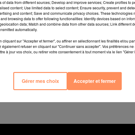
ns of data from different sources; Develop and improve services; Create profiles to 
général Haim Eshed, responsable du programme de sécur
alised content; Use limited data to select content; Ensure security, prevent and detect
 révélations surprenantes. L'homme, qui reçu à trois fois
ertising and content; Save and communicate privacy choices. These technologies
and browsing data to offer following functionalities: Identify devices based on infor
 le Jerusalem Post, affirme en effet qu'une "fédérati
eolocation data; Match and combine data from other data sources; Link different de
es Etats-Unis. "Cette coopération se traduit par l’existe
nsmitted automatically.
es représentants extraterrestres travaillent de concer
cliquant sur "Accepter et fermer", ou affiner en sélectionnant les finalités et/ou pa
 également refuser en cliquant sur "Continuer sans accepter". Vos préférences ne 
erné"
tre à jour vos choix, ou retirer votre consentement à tout moment via le lien "Gérer 
rump est au courant de cette association et "était sur
 "fédération galactique" l'en aurait dissuadé, estimant 
éveloppe ses thèses dans un livre qu'il vient de publi
Gérer mes choix
Accepter et fermer
tions with Professor Haim Eshed". "Si j’avais dit tout cela
uestions sont traitées différemment. Et je n’ai rien à perd
dans les milieux universitaires, ici et à l’étranger où 