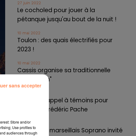
27 juin 2022
Le cocholed pour jouer à la
pétanque jusqu'au bout de la nuit !
10 mai 2022
Toulon : des quais électrifiés pour
2023 !
10 mai 2022
Cassis organise sa traditionnelle
"Fête du vin"
uer sans accepter
10 mai 2022
Marseille : appel à témoins pour
retrouver Frédéric Pache
erest: Store and/or
8 mai 2022
tising; Use profiles to
Le rappeur marseillais Soprano invité
tand audiences through