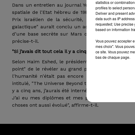
statistics or combinatio
Dans un entretien au journal Yediot Aharonot, le 
profiles to select person
spatiale de l'Etat hébreu de 1981 à 2010, a fait des
Deliver and present adv
data such as IP address 
Prix israélien de la sécurité, comme le rappelle
requested; Use precise g
galactique" aurait conclu un accord avec Israël et l
based on information tra
d’une base secrète sur Mars où des Américains et d
précise-t-il.
Vous pouvez accepter en 
mes choix". Vous pouvez
"Si j’avais dit tout cela il y a cinq ans, j’aurais été int
ce site. Vous pouvez met
bas de chaque page.
Selon Haim Eshed, le président américain Donald T
point" de le révéler au grand public. Cependant, la
l'humanité n'était pas encore prête. Haim Eshed d
intitulé, "The Universe Beyond the Horizon – conversa
y a cinq ans, j’aurais été interné. Aujourd’hui, ces q
J’ai eu mes diplômes et mes prix. Je suis respecté 
choses ont aussi évolué", affirme-t-il.