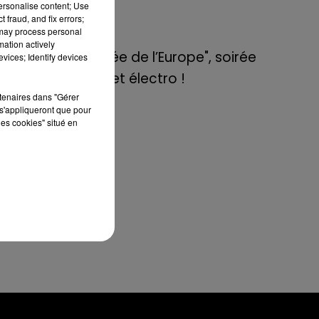
de E=M6
personalise content; Use
ité
 fraud, and fix errors;
 le
 may process personal
8 mai 2022
mation actively
on
Aix : "Journée de l’Europe", soirée
vices; Identify devices
nce
danse et set électro !
t",
rtenaires dans "Gérer
s'appliqueront que pour
les cookies" situé en
 le
que
er,
 il
re.
les