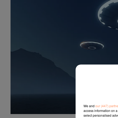
We and
our (447) partn
access information on a 
select personalised ad