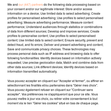
We and
our (447) partners
do the following data processing based on
"NCIS". Elle avait été en couple avec l'acteur Ron
your consent and/or our legitimate interest: Store and/or access
Livingston, vu dans "Sex And The City" et "Dr House".
information on a device; Use limited data to select advertising; Create
Les deux acteurs s'étaient fiancés en 2001, avant de se
profiles for personalised advertising; Use profiles to select personalised
advertising; Measure advertising performance; Measure content
séparer deux ans plus tard.
performance; Understand audiences through statistics or combinations
fil actus
of data from different sources; Develop and improve services; Create
profiles to personalise content; Use profiles to select personalised
content; Use limited data to select content; Ensure security, prevent and
detect fraud, and fix errors; Deliver and present advertising and content;
4 juillet 2022
Save and communicate privacy choices. These technologies may
Radio Star Live avec Dadju
process personal data such as IP address and browsing data to offer
following functionalities: Identify devices based on information actively
27 juin 2022
requested; Use precise geolocation data; Match and combine data from
Marseille : une application pour mettre en
other data sources; Link different devices; Identify devices based on
relation extras et...
information transmitted automatically.
27 juin 2022
Vous pouvez accepter en cliquant sur "Accepter et fermer", ou affiner en
Le cocholed pour jouer à la pétanque
sélectionnant les finalités et/ou partenaires dans "Gérer mes choix".
Vous pouvez également refuser en cliquant sur "Continuer sans
jusqu'au bout de la nuit !
accepter". Vos préférences ne s'appliqueront que pour ce site. Vous
pouvez mettre à jour vos choix, ou retirer votre consentement à tout
10 mai 2022
moment via le lien "Gérer les cookies" situé en bas de chaque page.
Toulon : des quais électrifiés pour 2023 !