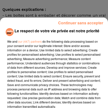
Quelques explications :
- Les boites sont à emballer et décorer comme un vrai
cadeau de Noël !
Continuer sans accepter
- Merci de respecter le format "boite à chaussures"
Le respect de votre vie privée est notre priorité
pour ne pas faire de jaloux lors de la distribution.
- Merci de préciser sur le cadeau : M (mixte), H
We and
our (447) partners
do the following data processing based on
(homme), F (femme), E (enfant), TB(toutou box), le
your consent and/or our legitimate interest: Store and/or access
format toutou box peut être plus petit, ou
information on a device; Use limited data to select advertising; Create
profiles for personalised advertising; Use profiles to select personalised
éventuellement être dans une boîte avec H ou F, à
advertising; Measure advertising performance; Measure content
éviter en priorité car cela limite les possibilités. .. - et
performance; Understand audiences through statistics or combinations
éventuellement la taille du vêtement si vous avez mis
of data from different sources; Develop and improve services; Create
profiles to personalise content; Use profiles to select personalised
un vêtement.
content; Use limited data to select content; Ensure security, prevent and
detect fraud, and fix errors; Deliver and present advertising and content;
Quelques idées pour remplir votre boîte :
Save and communicate privacy choices. These technologies may
- un truc chaud (chaussettes, écharpe, gants,
process personal data such as IP address and browsing data to offer
bonnet...) neuf ou en bon état
following functionalities: Identify devices based on information actively
requested; Use precise geolocation data; Match and combine data from
- un truc bon ( chocolats, gâteaux, thé...)
other data sources; Link different devices; Identify devices based on
- un divertissement (jeu de cartes, livres, magazines...)
information transmitted automatically.