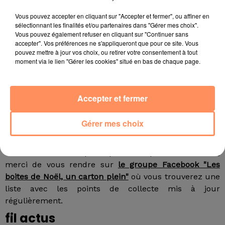
- un produit d'hygiène ou de beauté de préférence
Vous pouvez accepter en cliquant sur "Accepter et fermer", ou affiner en
neuf pour question d'hygiène.
sélectionnant les finalités et/ou partenaires dans "Gérer mes choix".
- un mot doux pour les fêtes de Noël
Vous pouvez également refuser en cliquant sur "Continuer sans
accepter". Vos préférences ne s'appliqueront que pour ce site. Vous
Vous pouvez rajouter un ou des masques et un peu
pouvez mettre à jour vos choix, ou retirer votre consentement à tout
de gel hydroalcolique.
moment via le lien "Gérer les cookies" situé en bas de chaque page.
Un beau geste, à la fois simple et fort en cette période
compliquée. Faites participer vos enfants pour le petit
Accepter et fermer
mot et un dessin... et insufflez leur le vrai esprit de
Noël... Le dépôt des dons se fait jusqu'au 20
Gérer mes choix
décembre. La distribution commencera dès qu'il y
aura suffisamment de boîtes.
Si vous souhaitez participer et déposer vos boites,
merci de vous rendre sur
le groupe Facebook "Les
boites de Noël, un carton plein"
où vous trouverez une
liste avec les points de collecte mis à jour
régulièrement.
fil actus