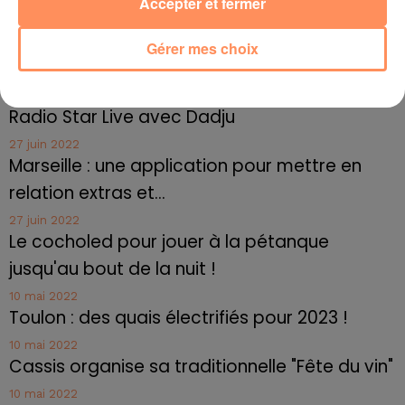
Accepter et fermer
plombant leurs perspectives financières.
fil actus
Gérer mes choix
4 juillet 2022
Radio Star Live avec Dadju
27 juin 2022
Marseille : une application pour mettre en
relation extras et...
27 juin 2022
Le cocholed pour jouer à la pétanque
jusqu'au bout de la nuit !
10 mai 2022
Toulon : des quais électrifiés pour 2023 !
10 mai 2022
Cassis organise sa traditionnelle "Fête du vin"
10 mai 2022