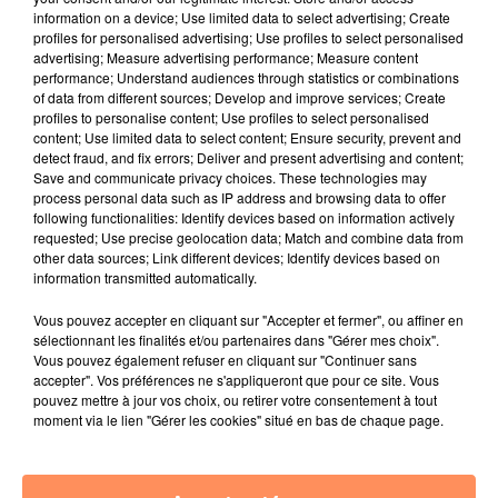
TNT, globalement en repli au profit de leurs rivales
information on a device; Use limited data to select advertising; Create
profiles for personalised advertising; Use profiles to select personalised
historiques et des chaînes d’info, TMC (-0,4 point à
advertising; Measure advertising performance; Measure content
2,7 %) se maintient devant C8 (-0,7 point à 2,4 %). W9
performance; Understand audiences through statistics or combinations
est stable à 2,7 % et RMC Découverte gagne 0,4 point à
of data from different sources; Develop and improve services; Create
profiles to personalise content; Use profiles to select personalised
2,5 %. France 4, qui s’est muée en chaîne éducative le
content; Use limited data to select content; Ensure security, prevent and
23 mars, cède 0,4 point à 1,2 %.
detect fraud, and fix errors; Deliver and present advertising and content;
Save and communicate privacy choices. These technologies may
Effondrement des revenus publicitaires
process personal data such as IP address and browsing data to offer
following functionalities: Identify devices based on information actively
Médiamétrie précise que ces données mensuelles
requested; Use precise geolocation data; Match and combine data from
intègrent pour la première fois l’écoute de la télévision
other data sources; Link different devices; Identify devices based on
en dehors du domicile et en mobilité (notamment chez
information transmitted automatically.
des parents et amis, sur un lieu de vacances, dans les
Vous pouvez accepter en cliquant sur "Accepter et fermer", ou affiner en
transports…) pour les 15 ans et plus. Pour les chaînes
sélectionnant les finalités et/ou partenaires dans "Gérer mes choix".
de télévision, les audiences exceptionnelles
Vous pouvez également refuser en cliquant sur "Continuer sans
accepter". Vos préférences ne s'appliqueront que pour ce site. Vous
enregistrées durant ce confinement, qui profitent
pouvez mettre à jour vos choix, ou retirer votre consentement à tout
surtout à l’info, aux grands films familiaux et à des
moment via le lien "Gérer les cookies" situé en bas de chaque page.
émissions phares de divertissement, ont cependant un
goût amer car la crise économique entraînée par le
Covid-19 va faire chuter leurs recettes publicitaires,