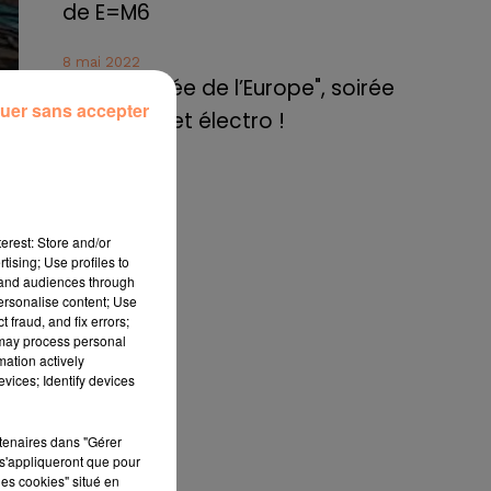
de E=M6
8 mai 2022
Aix : "Journée de l’Europe", soirée
uer sans accepter
fin
danse et set électro !
aru
est
si
erest: Store and/or
tising; Use profiles to
tand audiences through
ire
personalise content; Use
ans
 fraud, and fix errors;
 may process personal
fin
mation actively
vices; Identify devices
té
t :
rtenaires dans "Gérer
t à
s'appliqueront que pour
les cookies" situé en
tie