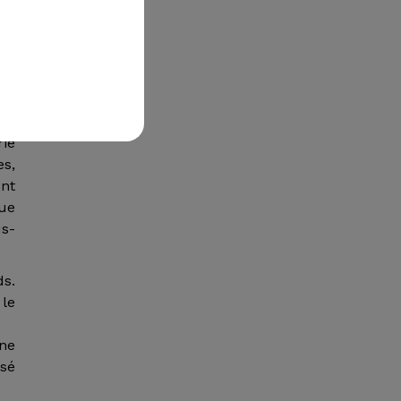
sse
 ou
 de
rie
es,
ont
que
us-
ds.
 le
ne
ssé