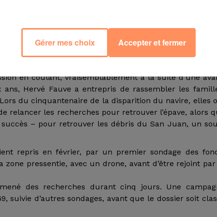
evés faits entre 1968 et 1970 après le naufrage, qu’il s’agi
e dépêché aussitôt, de l’ébranlement sismique enregistré,
. En croisant les marges d’erreurs, une nouvelle zone
Gérer mes choix
Accepter et fermer
s exacts.
ssion en coulant, vraisemblablement à la suite d’une ava
 ans, Hervé Fauve a entrepris de rassembler les famill
Lors du cinquantenaire de la disparition du navire, elles 
e relancer les recherches pour retrouver l’épave, alors 
 succès – pour retrouver les débris du San Juan, un so
ient repris en février, par un premier sondage des fon
 la zone pressentie, avec un drone, avant d’être rejoint par
it mené des recherches durant cinq jours. Une campag
9, suivie d’autres sondages, avant que le dossier soit cla