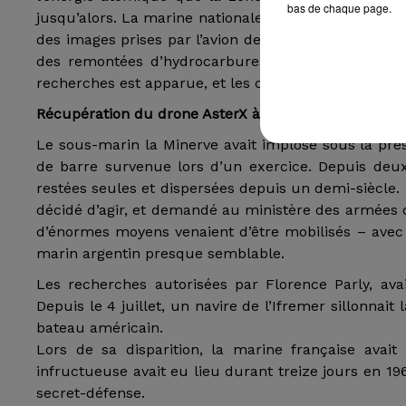
bas de chaque page.
jusqu’alors. La marine nationale a repris tous les rel
des images prises par l’avion de patrouille maritim
des remontées d’hydrocarbures visibles à l’époque
recherches est apparue, et les calculs se sont avéré
Récupération du drone AsterX à bord de l'Antea
Le sous-marin la Minerve avait implosé sous la pre
de barre survenue lors d’un exercice. Depuis deux
restées seules et dispersées depuis un demi-siècle. 
décidé d’agir, et demandé au ministère des armées d
d’énormes moyens venaient d’être mobilisés – avec
marin argentin presque semblable.
Les recherches autorisées par Florence Parly, ava
Depuis le 4 juillet, un navire de l’Ifremer sillonnait
bateau américain.
Lors de sa disparition, la marine française ava
infructueuse avait eu lieu durant treize jours en 196
secret-défense.