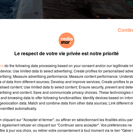
Contin
pour les familles des marins disparus, la nouvelle est en
nnoncé lundi 22 juillet que le sous-marin la Minerve, disp
nquante-deux membres d’équipage, avait été retrouvé.
"C’
que. Je pense aux familles qui ont attendu ce moment 
Le respect de votre vie privée est notre priorité
ers
do the following data processing based on your consent and/or our legitimate int
device; Use limited data to select advertising; Create profiles for personalised adver
vertising; Measure advertising performance; Measure content performance; Unders
one AsterX. C’est en effet le Seabed Constructor, un nav
ns of data from different sources; Develop and improve services; Create profiles to 
e, équipé de drones, qui a repéré, dimanche 21 juillet d
alised content; Use limited data to select content; Ensure security, prevent and detect
ertising and content; Save and communicate privacy choices. These technologies
ulon, à l’ouest du cap Sicié. Le Seabed Constructor avait, 
and browsing data to offer following functionalities: Identify devices based on infor
’Atlantique au large des côtes de l’Argentine.
eolocation data; Match and combine data from other data sources; Link different de
nsmitted automatically.
de profondeur dans une zone sans sédimentation, a é
ctement. L’identification a pu être réalisée formellemen
cliquant sur "Accepter et fermer", ou affiner en sélectionnant les finalités et/ou pa
e son nom, "MIN". C’est grâce aux calculs du Commissaria
 également refuser en cliquant sur "Continuer sans accepter". Vos préférences ne 
tre à jour vos choix, ou retirer votre consentement à tout moment via le lien "Gérer 
 être affinée, un peu plus à l’ouest que celle pressen