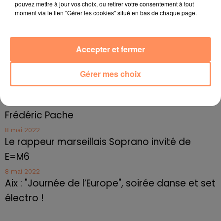
Le cocholed pour jouer à la pétanque
pouvez mettre à jour vos choix, ou retirer votre consentement à tout
moment via le lien "Gérer les cookies" situé en bas de chaque page.
jusqu'au bout de la nuit !
10 mai 2022
Toulon : des quais électrifiés pour 2023 !
Accepter et fermer
10 mai 2022
Cassis organise sa traditionnelle "Fête du vin"
Gérer mes choix
10 mai 2022
Marseille : appel à témoins pour retrouver
Frédéric Pache
8 mai 2022
Le rappeur marseillais Soprano invité de
E=M6
8 mai 2022
Aix : "Journée de l’Europe", soirée danse et set
électro !