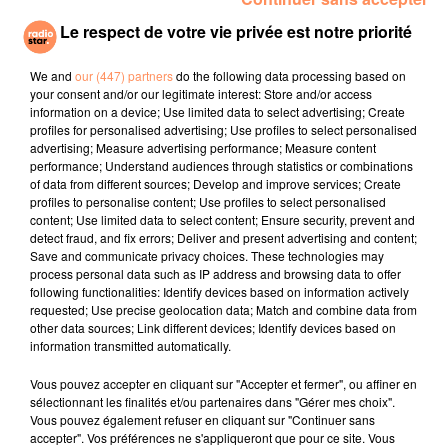
sécurisé. En revanche, il y a des dégâts matériels
Le respect de votre vie privée est notre priorité
puisque le sapin est tombé sur la remorque qui était
censé le transporter. Sur place, les experts sont
We and
our (447) partners
do the following data processing based on
attendus et il va falloir débarrasser la remorque avant
your consent and/or our legitimate interest: Store and/or access
de l'évacuer.
information on a device; Use limited data to select advertising; Create
profiles for personalised advertising; Use profiles to select personalised
Les équipes avaient repéré un autre sapin dans le
advertising; Measure advertising performance; Measure content
secteur, c'est celui ci qui sera coupé prochainement
performance; Understand audiences through statistics or combinations
ce qui va provoquer du retard dans la mise en place
of data from different sources; Develop and improve services; Create
profiles to personalise content; Use profiles to select personalised
du sapin à Strasbourg.
content; Use limited data to select content; Ensure security, prevent and
fil actus
detect fraud, and fix errors; Deliver and present advertising and content;
Save and communicate privacy choices. These technologies may
process personal data such as IP address and browsing data to offer
following functionalities: Identify devices based on information actively
4 juillet 2022
requested; Use precise geolocation data; Match and combine data from
Radio Star Live avec Dadju
other data sources; Link different devices; Identify devices based on
information transmitted automatically.
27 juin 2022
Marseille : une application pour mettre en
Vous pouvez accepter en cliquant sur "Accepter et fermer", ou affiner en
relation extras et...
sélectionnant les finalités et/ou partenaires dans "Gérer mes choix".
Vous pouvez également refuser en cliquant sur "Continuer sans
27 juin 2022
accepter". Vos préférences ne s'appliqueront que pour ce site. Vous