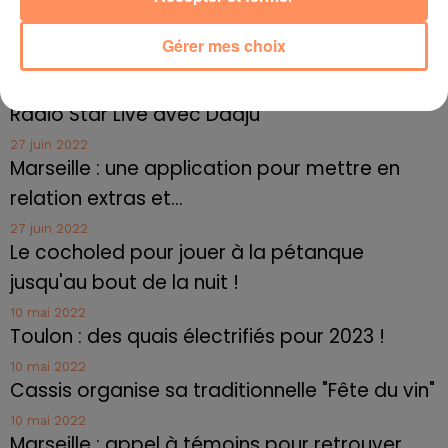
fois.
fil actus
Gérer mes choix
4 juillet 2022
Radio Star Live avec Dadju
27 juin 2022
Marseille : une application pour mettre en
relation extras et...
27 juin 2022
Le cocholed pour jouer à la pétanque
jusqu'au bout de la nuit !
10 mai 2022
Toulon : des quais électrifiés pour 2023 !
10 mai 2022
Cassis organise sa traditionnelle "Fête du vin"
10 mai 2022
Marseille : appel à témoins pour retrouver