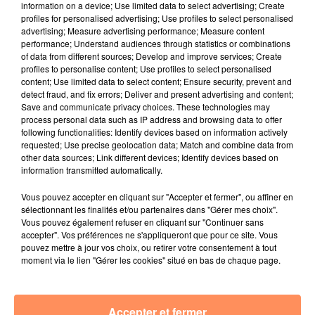
information on a device; Use limited data to select advertising; Create
expliqué dans un communiqué le ministre de
profiles for personalised advertising; Use profiles to select personalised
l'Intérieur Christophe Castaner et son secrétaire d'Etat
advertising; Measure advertising performance; Measure content
performance; Understand audiences through statistics or combinations
Laurent Nuñez en rendant hommage aux secouristes.
of data from different sources; Develop and improve services; Create
Une enquête devra établir les circonstances exactes
profiles to personalise content; Use profiles to select personalised
du drame.
content; Use limited data to select content; Ensure security, prevent and
detect fraud, and fix errors; Deliver and present advertising and content;
La vigilance rouge levée
Save and communicate privacy choices. These technologies may
process personal data such as IP address and browsing data to offer
Quelques heures plus tôt, les fortes pluies qui se sont
following functionalities: Identify devices based on information actively
requested; Use precise geolocation data; Match and combine data from
abattues dimanche soir ont donc aussi fait deux morts
other data sources; Link different devices; Identify devices based on
dans le Var, selon la préfecture de ce département. A
information transmitted automatically.
Fréjus, le propriétaire d'une pension de chevaux sorti
pour veiller sur ses animaux a été emporté par les
Vous pouvez accepter en cliquant sur "Accepter et fermer", ou affiner en
sélectionnant les finalités et/ou partenaires dans "Gérer mes choix".
eaux. Dans la commune de Saint-Paul-en-Forêt, un
Vous pouvez également refuser en cliquant sur "Continuer sans
berger apparemment parti dans la nuit pour faire
accepter". Vos préférences ne s'appliqueront que pour ce site. Vous
rentrer ses bêtes, a lui été emporté dans son 4x4,
pouvez mettre à jour vos choix, ou retirer votre consentement à tout
moment via le lien "Gérer les cookies" situé en bas de chaque page.
alors qu'il tentait de franchir un gué. Son corps a été
retrouvé dans son véhicule, encastrée contre un arbre,
300 m en aval de là où il avait été vu pour la dernière
Accepter et fermer