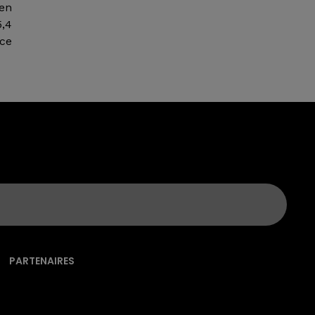
 en
5,4
uce
PARTENAIRES