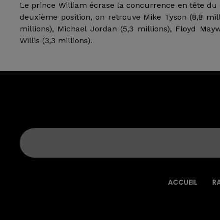
Le prince William écrase la concurrence en tête du c
deuxième position, on retrouve Mike Tyson (8,8 milli
millions), Michael Jordan (5,3 millions), Floyd Mayw
Willis (3,3 millions).
ACCUEIL
R