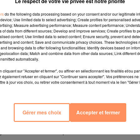
Le respect de votre vie privée est notre priorité
ers
do the following data processing based on your consent and/or our legitimate int
device; Use limited data to select advertising; Create profiles for personalised adver
vertising; Measure advertising performance; Measure content performance; Unders
ns of data from different sources; Develop and improve services; Create profiles to 
alised content; Use limited data to select content; Ensure security, prevent and detect
ertising and content; Save and communicate privacy choices. These technologies
and browsing data to offer following functionalities: Identify devices based on infor
eolocation data; Match and combine data from other data sources; Link different de
e fils aîné de Lady Diana a été couronné homme chauve
nsmitted automatically.
 un groupe spécialisé dans la chirurgie esthétique, rela
et The Independent. Le duc de Cambridge devance tr
cliquant sur "Accepter et fermer", ou affiner en sélectionnant les finalités et/ou pa
 également refuser en cliquant sur "Continuer sans accepter". Vos préférences ne 
ohnson. Que ces messieurs se rassurent, Longevita n'a 
tre à jour vos choix, ou retirer votre consentement à tout moment via le lien "Gérer 
é des statistiques sur le nombre de fois où les internau
, sur différents sites d'actu.
ions ont fusé à l'annonce des résultats. Dwayne Johnson l
r et ex-catcheur a en effet réagi avec beaucoup d'hum
Gérer mes choix
Accepter et fermer
oix, mais pas à son profit. "Comment cela a-t-il pu arri
r américain de 73 ans, à la calvitie assumée, Ndlr] est
geant l'article de The Independent.