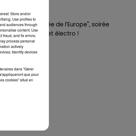
de E=M6
erest: Store and/or
8 mai 2022
tising; Use profiles to
Aix : "Journée de l’Europe", soirée
tand audiences through
personalise content; Use
danse et set électro !
 fraud, and fix errors;
 may process personal
mation actively
vices; Identify devices
 le
yée
ès
rtenaires dans "Gérer
s'appliqueront que pour
pas
les cookies" situé en
tes
ui-
our
ver
 le