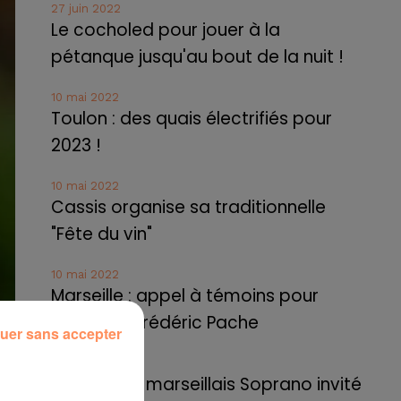
27 juin 2022
Le cocholed pour jouer à la
pétanque jusqu'au bout de la nuit !
10 mai 2022
Toulon : des quais électrifiés pour
2023 !
10 mai 2022
Cassis organise sa traditionnelle
"Fête du vin"
10 mai 2022
Marseille : appel à témoins pour
retrouver Frédéric Pache
uer sans accepter
8 mai 2022
Le rappeur marseillais Soprano invité