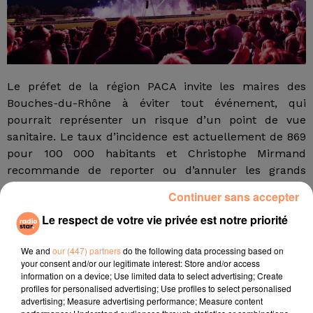
Le préfet de la région PACA invite les maires des
Bouches-du-Rhône à éviter tout événement, qui
pourrait représenter un risque d’un point de vue
sanitaire. Le taux d’incidence est actuellement de 869
pour 100 000 habitants et Christophe Mirmand
recommande de reporter ou d’annuler les grands
rassemblements prévus en intérieur ou à l’extérieur
Continuer sans accepter
comme les concerts ou les cérémonies de vœux.
Le respect de votre vie privée est notre priorité
Crédit photo : DR
fil actus
We and
our (447) partners
do the following data processing based on
your consent and/or our legitimate interest: Store and/or access
information on a device; Use limited data to select advertising; Create
profiles for personalised advertising; Use profiles to select personalised
4 juillet 2022
advertising; Measure advertising performance; Measure content
Radio Star Live avec Dadju