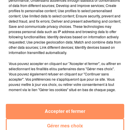
performance; Understand audiences through statistics or combinations
of data from different sources; Develop and improve services; Create
27 juin 2022
profiles to personalise content; Use profiles to select personalised
Marseille : une application pour mettre en
content; Use limited data to select content; Ensure security, prevent and
relation extras et...
detect fraud, and fix errors; Deliver and present advertising and content;
Save and communicate privacy choices. These technologies may
27 juin 2022
process personal data such as IP address and browsing data to offer
Le cocholed pour jouer à la pétanque
following functionalities: Identify devices based on information actively
requested; Use precise geolocation data; Match and combine data from
jusqu'au bout de la nuit !
other data sources; Link different devices; Identify devices based on
information transmitted automatically.
10 mai 2022
Toulon : des quais électrifiés pour 2023 !
Vous pouvez accepter en cliquant sur "Accepter et fermer", ou affiner en
sélectionnant les finalités et/ou partenaires dans "Gérer mes choix".
10 mai 2022
Vous pouvez également refuser en cliquant sur "Continuer sans
Cassis organise sa traditionnelle "Fête du vin"
accepter". Vos préférences ne s'appliqueront que pour ce site. Vous
pouvez mettre à jour vos choix, ou retirer votre consentement à tout
10 mai 2022
moment via le lien "Gérer les cookies" situé en bas de chaque page.
Marseille : appel à témoins pour retrouver
Frédéric Pache
Accepter et fermer
8 mai 2022
Le rappeur marseillais Soprano invité de
Gérer mes choix
E=M6