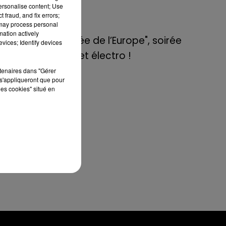
de E=M6
personalise content; Use
 fraud, and fix errors;
 may process personal
8 mai 2022
mation actively
Aix : "Journée de l’Europe", soirée
vices; Identify devices
danse et set électro !
 le
qui
rtenaires dans "Gérer
ses
s'appliqueront que pour
les cookies" situé en
 et
ité
êtu