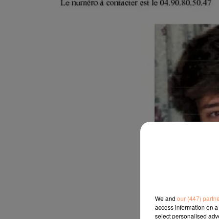
We and
our (447) partn
access information on a 
select personalised ad