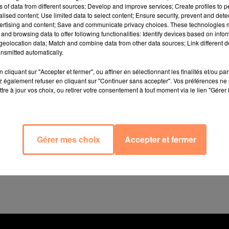
ns of data from different sources; Develop and improve services; Create profiles to 
alised content; Use limited data to select content; Ensure security, prevent and detect
ertising and content; Save and communicate privacy choices. These technologies
and browsing data to offer following functionalities: Identify devices based on infor
eolocation data; Match and combine data from other data sources; Link different de
nsmitted automatically.
écouvert blessé d'un coup de couteau dans le ventre dans
9 au mercredi 20 juin, vers 3 heures du matin. C'est lui 
cliquant sur "Accepter et fermer", ou affiner en sélectionnant les finalités et/ou pa
à ses blessures un peu plus tard à l'hôpital. Pourtant, 
 également refuser en cliquant sur "Continuer sans accepter". Vos préférences ne 
tre à jour vos choix, ou retirer votre consentement à tout moment via le lien "Gérer 
istoire.
igade des recherches d’Avignon lance un appel à témoins
la victime le soir des faits ou s’étant trouvée à proxim
avec les enquêteurs. Le jour de sa mort, Vincent était v
Gérer mes choix
Accepter et fermer