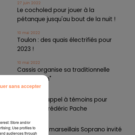
27 juin 2022
Le cocholed pour jouer à la
pétanque jusqu'au bout de la nuit !
10 mai 2022
Toulon : des quais électrifiés pour
2023 !
10 mai 2022
Cassis organise sa traditionnelle
"Fête du vin"
uer sans accepter
10 mai 2022
Marseille : appel à témoins pour
retrouver Frédéric Pache
erest: Store and/or
8 mai 2022
tising; Use profiles to
Le rappeur marseillais Soprano invité
tand audiences through