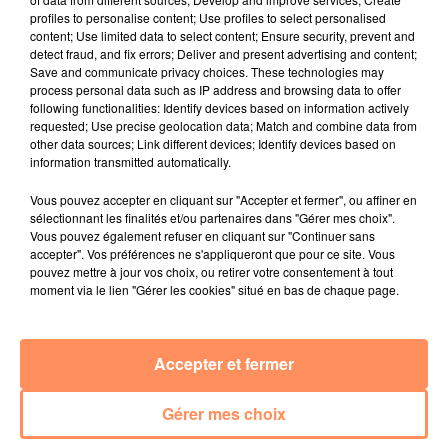
équilibre parfait en termes de consommation.
profiles to personalise content; Use profiles to select personalised
content; Use limited data to select content; Ensure security, prevent and
Au Japon, le terme Ikigaï est utilisé, surtout dans la
detect fraud, and fix errors; Deliver and present advertising and content;
Save and communicate privacy choices. These technologies may
région d’Okinawa. Ce mode de vie permettrait
process personal data such as IP address and browsing data to offer
d’expliquer en partie pourquoi la population de cet
following functionalities: Identify devices based on information actively
archipel
contient autant de centenaires
. Il s’agit de
requested; Use precise geolocation data; Match and combine data from
other data sources; Link different devices; Identify devices based on
respecter plusieurs principes, comme la qualité de la
information transmitted automatically.
nourriture, la composition des repas et la limitation de
la taille des portions. Le bien-être est également au
Vous pouvez accepter en cliquant sur "Accepter et fermer", ou affiner en
cœur du concept puisqu’à Okinawa, aucun centenaire
sélectionnant les finalités et/ou partenaires dans "Gérer mes choix".
Vous pouvez également refuser en cliquant sur "Continuer sans
n’est placé en maison de retraite. On estime
à plus de
accepter". Vos préférences ne s'appliqueront que pour ce site. Vous
95 %
les personnes âgées continuant à se montrer
pouvez mettre à jour vos choix, ou retirer votre consentement à tout
actives dans leur quotidien !
moment via le lien "Gérer les cookies" situé en bas de chaque page.
fil actus
Accepter et fermer
4 juillet 2022
Radio Star Live avec Dadju
Gérer mes choix
27 juin 2022