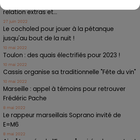
Marseille : une application pour mettre en
relation extras et...
27 juin 2022
Le cocholed pour jouer à la pétanque
jusqu'au bout de la nuit !
10 mai 2022
Toulon : des quais électrifiés pour 2023 !
10 mai 2022
Cassis organise sa traditionnelle "Fête du vin"
10 mai 2022
Marseille : appel à témoins pour retrouver
Frédéric Pache
8 mai 2022
Le rappeur marseillais Soprano invité de
E=M6
8 mai 2022