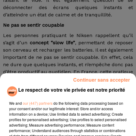
faisant le vide. Il est également question de se
déconnecter des écrans quelques instants et
d’atteindre un état de calme et de tranquillité.
Ne pas se sentir coupable
Les personnes pratiquant le Niksen rappellent qu’il
s’agit d’un
concept “slow life”
, permettant de reposer
son cerveau et recharger les batteries. Il est également
important de ne pas se sentir coupable. En effet, cela
ne dure que quelques instants, et n’empêche donc pas
d’être productif au quotidien. En France, cette pratique
Continuer sans accepter
pourrait
s’apparenter à la “glande”,
et chacun sait qu’il
est parfois bon de ne rien faire !
Le respect de votre vie privée est notre priorité
Les concepts nordiques sont parfois étonnants. Si le
We and
our (447) partners
do the following data processing based on
Niksen provient des Pays-Bas, il existe également le
your consent and/or our legitimate interest: Store and/or access
Hygge au Danemark, soit
l’art du cocooning
. Il s’agit de
information on a device; Use limited data to select advertising; Create
créer une atmosphère chaleureuse et rassurante à la
profiles for personalised advertising; Use profiles to select personalised
advertising; Measure advertising performance; Measure content
maison et de s’y conforter. En Suède, les locaux
performance; Understand audiences through statistics or combinations
prôneront le Lagom, un mode de vie destiné à un
of data from different sources; Develop and improve services; Create