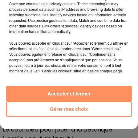
Save and communicate privacy choices. These technologies may
L'objectif de ce policier de l'environnement est que,
process personal data such as IP address and browsing data to offer
dans les 2 à 4 ans à venir, ce chat soit reconnu et
following functionalities: Identify devices based on information actively
requested; Use precise geolocation data; Match and combine data from
protégé. « Au début, on nous prenait pour des fous,
other data sources; Link different devices; Identify devices based on
mais, aujourd'hui, quand on montre ce qu'on a
information transmitted automatically.
comme données, les gens restent bouche bée », livre,
Vous pouvez accepter en cliquant sur "Accepter et fermer", ou affiner en
satisfait, Carlu-Antone Cecchini. « C'était un mythe, et
sélectionnant les finalités et/ou partenaires dans "Gérer mes choix".
aujourd'hui, c'est une réalité. »
Vous pouvez également refuser en cliquant sur "Continuer sans
accepter". Vos préférences ne s'appliqueront que pour ce site. Vous
fil actus
pouvez mettre à jour vos choix, ou retirer votre consentement à tout
moment via le lien "Gérer les cookies" situé en bas de chaque page.
4 juillet 2022
Radio Star Live avec Dadju
Accepter et fermer
27 juin 2022
Marseille : une application pour mettre en
Gérer mes choix
relation extras et...
27 juin 2022
Le cocholed pour jouer à la pétanque