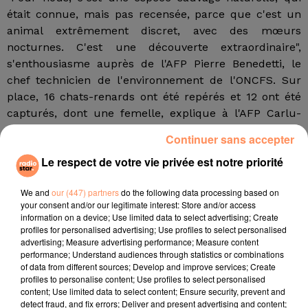
était connue, mais pas recensée, parce que c'est un
animal extrêmement discret, avec des mœurs
nocturnes. C'est une découverte extraordinaire",
s'enthousiasme auprès de l'AFP Pierre Benedetti, le
chef technicien de l'environnement de l'ONCFS. Sur
place, 16 chats-renards ont été repérés et 12 ont été
capturés, dont une femelle, explique à l'AFP Carlu-
Antone Cecchini, chargé de mission « chat forestier » à
Continuer sans accepter
l'Office national. Tous ont été relâchés après un rapide
Le respect de votre vie privée est notre priorité
examen.
Les colliers GPS placés sur les animaux ont montré
We and
our (447) partners
do the following data processing based on
leurs vastes déplacements, jusqu'à 2 500 mètres
your consent and/or our legitimate interest: Store and/or access
information on a device; Use limited data to select advertising; Create
d'altitude. Si des mystères demeurent, notamment sur
profiles for personalised advertising; Use profiles to select personalised
sa reproduction et son régime alimentaire, ce chat
advertising; Measure advertising performance; Measure content
pourrait « être arrivé à l'époque de la deuxième
performance; Understand audiences through statistics or combinations
of data from different sources; Develop and improve services; Create
colonisation humaine qui remonte à 6 500 ans environ
profiles to personalise content; Use profiles to select personalised
avant notre ère. Si cette hypothèse se confirme, son
content; Use limited data to select content; Ensure security, prevent and
origine est moyen-orientale », avance Pierre Benedetti.
detect fraud, and fix errors; Deliver and present advertising and content;