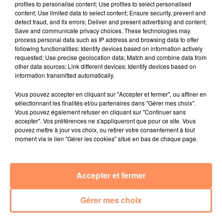
profiles to personalise content; Use profiles to select personalised
relation extras et...
content; Use limited data to select content; Ensure security, prevent and
detect fraud, and fix errors; Deliver and present advertising and content;
27 juin 2022
Save and communicate privacy choices. These technologies may
Le cocholed pour jouer à la pétanque
process personal data such as IP address and browsing data to offer
jusqu'au bout de la nuit !
following functionalities: Identify devices based on information actively
requested; Use precise geolocation data; Match and combine data from
10 mai 2022
other data sources; Link different devices; Identify devices based on
Toulon : des quais électrifiés pour 2023 !
information transmitted automatically.
10 mai 2022
Vous pouvez accepter en cliquant sur "Accepter et fermer", ou affiner en
Cassis organise sa traditionnelle "Fête du vin"
sélectionnant les finalités et/ou partenaires dans "Gérer mes choix".
Vous pouvez également refuser en cliquant sur "Continuer sans
10 mai 2022
accepter". Vos préférences ne s'appliqueront que pour ce site. Vous
Marseille : appel à témoins pour retrouver
pouvez mettre à jour vos choix, ou retirer votre consentement à tout
moment via le lien "Gérer les cookies" situé en bas de chaque page.
Frédéric Pache
8 mai 2022
Le rappeur marseillais Soprano invité de
Accepter et fermer
E=M6
Gérer mes choix
8 mai 2022
Aix : "Journée de l’Europe", soirée danse et set