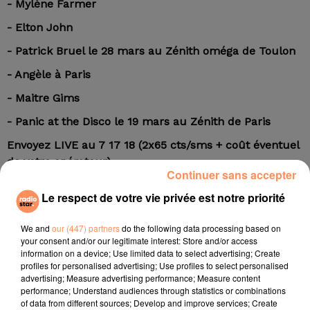
- Mylène Farmer
- Elton John
- Patrick Bruel le 28 mars au Zénith oméga de Toulon
- Angèle à Paris
- Maitre Gims
- Panic at the Disco le 19 mars au Zénith de Paris
Envoyez LIVE au 7 17 18 (2x65 cts/sms + coût éventuel
de votre opérateur)
Continuer sans accepter
et demandez le concert qui vous fait plaisir !
Le respect de votre vie privée est notre priorité
fil actus
We and
our (447) partners
do the following data processing based on
your consent and/or our legitimate interest: Store and/or access
4 juillet 2022
information on a device; Use limited data to select advertising; Create
Radio Star Live avec Dadju
profiles for personalised advertising; Use profiles to select personalised
advertising; Measure advertising performance; Measure content
27 juin 2022
performance; Understand audiences through statistics or combinations
Marseille : une application pour mettre en
of data from different sources; Develop and improve services; Create