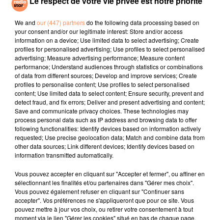
Le respect de votre vie privée est notre priorité
blagues, etc.
? Il a 1 minute 30 pour nous parler de lui et nous faire
We and
our (447) partners
do the following data processing based on
rire :D !
your consent and/or our legitimate interest: Store and/or access
? Merci de préciser par mail son nom, prénom, sa date
information on a device; Use limited data to select advertising; Create
de naissance, sa ville de résidence, sa taille et un
profiles for personalised advertising; Use profiles to select personalised
advertising; Measure advertising performance; Measure content
numéro de téléphone. Vous pouvez envoyer la vidéo
performance; Understand audiences through statistics or combinations
par
http://www.wetransfer.com/
of data from different sources; Develop and improve services; Create
profiles to personalise content; Use profiles to select personalised
fil actus
content; Use limited data to select content; Ensure security, prevent and
detect fraud, and fix errors; Deliver and present advertising and content;
Save and communicate privacy choices. These technologies may
4 juillet 2022
process personal data such as IP address and browsing data to offer
Radio Star Live avec Dadju
following functionalities: Identify devices based on information actively
requested; Use precise geolocation data; Match and combine data from
27 juin 2022
other data sources; Link different devices; Identify devices based on
Marseille : une application pour mettre en
information transmitted automatically.
relation extras et...
Vous pouvez accepter en cliquant sur "Accepter et fermer", ou affiner en
sélectionnant les finalités et/ou partenaires dans "Gérer mes choix".
27 juin 2022
Vous pouvez également refuser en cliquant sur "Continuer sans
Le cocholed pour jouer à la pétanque
accepter". Vos préférences ne s'appliqueront que pour ce site. Vous
jusqu'au bout de la nuit !
pouvez mettre à jour vos choix, ou retirer votre consentement à tout
moment via le lien "Gérer les cookies" situé en bas de chaque page.