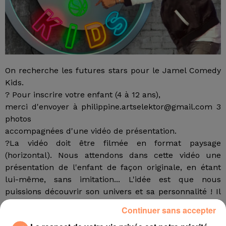
On recherche les futures stars pour le Jamel Comedy
Kids.
? Pour inscrire votre enfant (4 à 12 ans),
merci d'envoyer à philippine.artselektor@gmail.com 3
photos
accompagnées d'une vidéo de présentation.
?La vidéo doit être filmée en format paysage
(horizontal). Nous attendons dans cette vidéo une
présentation de l'enfant de façon originale, en étant
lui-même, sans imitation... L'idée est que nous
puissions découvrir son univers et sa personnalité ! Il
nous dit ce qu'il aime ou pas, s'il aime faire rire les
Continuer sans accepter
autres, s'il aime des humoristes, s'il sait faire des