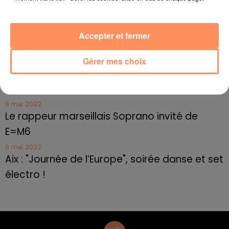
10 mai 2022
Toulon : des quais électrifiés pour 2023 !
Accepter et fermer
10 mai 2022
Cassis organise sa traditionnelle "Fête du vin"
Gérer mes choix
10 mai 2022
Marseille : appel à témoins pour retrouver
Frédéric Pache
8 mai 2022
Le rappeur marseillais Soprano invité de
E=M6
8 mai 2022
Aix : "Journée de l’Europe", soirée danse et set
électro !