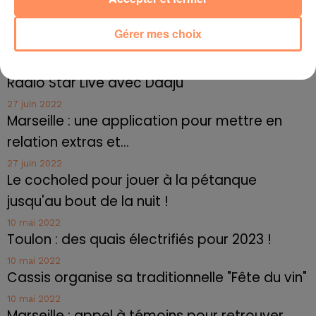
malades d’ici 2020.
fil actus
Gérer mes choix
4 juillet 2022
Radio Star Live avec Dadju
27 juin 2022
Marseille : une application pour mettre en
relation extras et...
27 juin 2022
Le cocholed pour jouer à la pétanque
jusqu'au bout de la nuit !
10 mai 2022
Toulon : des quais électrifiés pour 2023 !
10 mai 2022
Cassis organise sa traditionnelle "Fête du vin"
10 mai 2022
Marseille : appel à témoins pour retrouver