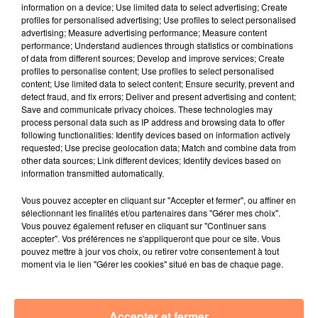
information on a device; Use limited data to select advertising; Create
trentaine de patients ainsi qu’auprès de volontaires
profiles for personalised advertising; Use profiles to select personalised
advertising; Measure advertising performance; Measure content
sains et non-fumeurs. L’essai devrait durer un an.
performance; Understand audiences through statistics or combinations
L’objectif d’une telle expérimentation : mesurer l’effet
of data from different sources; Develop and improve services; Create
profiles to personalise content; Use profiles to select personalised
du cannabis sur les effets moteurs de Parkison,
content; Use limited data to select content; Ensure security, prevent and
deuxième maladie neurodégénérative après
detect fraud, and fix errors; Deliver and present advertising and content;
Alzheimer, et qui occasionne une perte progressive du
Save and communicate privacy choices. These technologies may
process personal data such as IP address and browsing data to offer
contrôle des mouvements et l’apparition d’autres
following functionalities: Identify devices based on information actively
symptômes moteurs comme les tremblements au
requested; Use precise geolocation data; Match and combine data from
repos et une rigidité des membres. Les scientifiques
other data sources; Link different devices; Identify devices based on
information transmitted automatically.
souhaitent aussi analyser les effets du cannabis
thérapeutique sur les troubles non liés à la motricité,
Vous pouvez accepter en cliquant sur "Accepter et fermer", ou affiner en
comme l’anxiété et la dépression.
sélectionnant les finalités et/ou partenaires dans "Gérer mes choix".
Vous pouvez également refuser en cliquant sur "Continuer sans
En attendant les résultats de l’essai, quatre nouveaux
accepter". Vos préférences ne s'appliqueront que pour ce site. Vous
pouvez mettre à jour vos choix, ou retirer votre consentement à tout
groupes d’experts analysent actuellement l’équilibre
moment via le lien "Gérer les cookies" situé en bas de chaque page.
bénéfices/risques du cannabis thérapeutique,
explique Le Parisien. Si leurs résultats sont
concluants, le cannabis pourrait être prescrit aux
Accepter et fermer