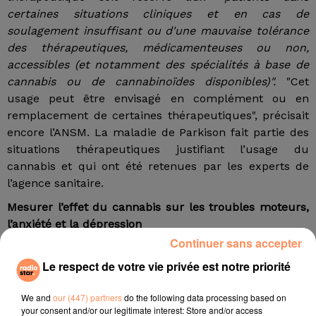
certaines situations cliniques et en cas de
soulagement insuffisant ou d'une mauvaise tolérance
des thérapeutiques, médicamenteuses ou non,
accessibles (et notamment des spécialités à base de
cannabis ou de cannabinoïdes disponibles)".
"Cet
usage peut être envisagé en complément ou en
remplacement de certaines thérapeutiques", précisait
encore l’ANSM. La maladie de Parkison fait partie des
situations thérapeutiques justifiant l’usage du
cannabis et qui ont été retenues par les experts de
l’agence sanitaire.
Mesurer l’effet du cannabis sur les troubles moteurs,
l’anxiété et la dépression
Continuer sans accepter
Financé par le centre d’excellence Dhune et
Le respect de votre vie privée est notre priorité
l’association France-Parkinson, l’essai clinique sur le
cannabis thérapeutique sera mené par le service de
We and
our (447) partners
do the following data processing based on
neurologie et de pathologie de l’hôpital, le CNRS et
your consent and/or our legitimate interest: Store and/or access
l’Institut de neurosciences de La Timone auprès d’une