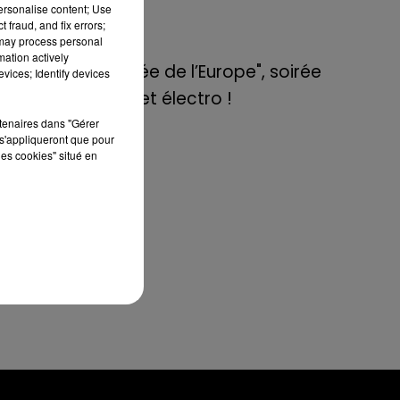
ts-
de E=M6
personalise content; Use
 fraud, and fix errors;
 le
 may process personal
us
8 mai 2022
mation actively
Aix : "Journée de l’Europe", soirée
vices; Identify devices
danse et set électro !
aux
tué
rtenaires dans "Gérer
s'appliqueront que pour
 le
les cookies" situé en
ère
en
’il
ère
 sa