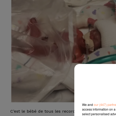
We and
our (447) partn
access information on a 
C’est le bébé de tous les records. Le petit Richar
select personalised ad