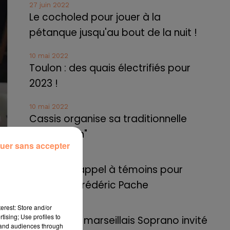
27 juin 2022
Le cocholed pour jouer à la
pétanque jusqu'au bout de la nuit !
10 mai 2022
Toulon : des quais électrifiés pour
2023 !
10 mai 2022
Cassis organise sa traditionnelle
"Fête du vin"
uer sans accepter
10 mai 2022
Marseille : appel à témoins pour
retrouver Frédéric Pache
erest: Store and/or
8 mai 2022
tising; Use profiles to
Le rappeur marseillais Soprano invité
s à
tand audiences through