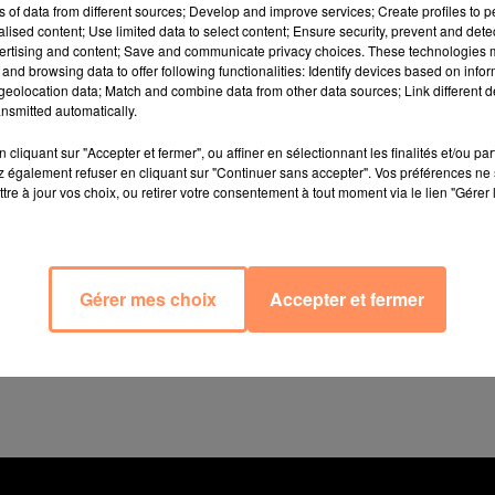
nniversaire entouré de sa famille dans le Minnesota (Eta
ns of data from different sources; Develop and improve services; Create profiles to 
alised content; Use limited data to select content; Ensure security, prevent and detect
olis 131 jours avant le terme, Richard était déjà le "bébé
ertising and content; Save and communicate privacy choices. These technologies
s Records vient désormais de le nommer "bébé le pl
and browsing data to offer following functionalities: Identify devices based on infor
eolocation data; Match and combine data from other data sources; Link different de
nsmitted automatically.
rand prématuré, les parents de Richard ont dû s’adapter 
ient pas rester dormir près de leur bébé et ont donc effec
cliquant sur "Accepter et fermer", ou affiner en sélectionnant les finalités et/ou pa
 également refuser en cliquant sur "Continuer sans accepter". Vos préférences ne 
ter amour et soutien.
"On a fait en sorte d’être là pour
tre à jour vos choix, ou retirer votre consentement à tout moment via le lien "Gérer 
 qu’il savait qu’il pouvait compter sur nous",
a confié le p
 Richard chez lui et passer les fêtes de fin d’année 
Gérer mes choix
Accepter et fermer
e petit garçon qui avait été si malade, dont j’avais peur qu
errer dans mes bras et de lui dire à quel point j’étais fi
Six mois plus tard, le petit Richard vient donc de souffler