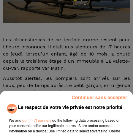
Les circonstances de ce terrible drame restent pour
l'heure inconnues. Il était aux alentours de 17 heures
ce jeudi, lorsqu'un enfant, âgé de 18 mois, a chuté
depuis le troisième étage d'un immeuble à La Valette-
du-Var, rapporte
Var Matin
.
Aussitôt alertés, les pompiers sont arrivés sur les
lieux, peu de temps après. Le petit garçon, en urgence
absolue, a été transporté par hélicoptère à l'hôpital de
Continuer sans accepter
La Timone de Marseille. La police nationale s'est
Le respect de votre vie privée est notre priorité
également rendue sur les lieux, une enquête a été
ouverte.
We and
our (447) partners
do the following data processing based on
E.F.
your consent and/or our legitimate interest: Store and/or access
information on a device; Use limited data to select advertising; Create