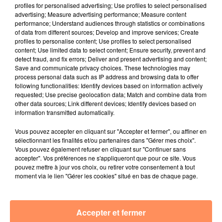
fil actus
profiles for personalised advertising; Use profiles to select personalised
advertising; Measure advertising performance; Measure content
performance; Understand audiences through statistics or combinations
4 juillet 2022
of data from different sources; Develop and improve services; Create
Radio Star Live avec Dadju
profiles to personalise content; Use profiles to select personalised
content; Use limited data to select content; Ensure security, prevent and
27 juin 2022
detect fraud, and fix errors; Deliver and present advertising and content;
Marseille : une application pour mettre en
Save and communicate privacy choices. These technologies may
process personal data such as IP address and browsing data to offer
relation extras et...
following functionalities: Identify devices based on information actively
requested; Use precise geolocation data; Match and combine data from
27 juin 2022
other data sources; Link different devices; Identify devices based on
Le cocholed pour jouer à la pétanque
information transmitted automatically.
jusqu'au bout de la nuit !
Vous pouvez accepter en cliquant sur "Accepter et fermer", ou affiner en
sélectionnant les finalités et/ou partenaires dans "Gérer mes choix".
10 mai 2022
Vous pouvez également refuser en cliquant sur "Continuer sans
Toulon : des quais électrifiés pour 2023 !
accepter". Vos préférences ne s'appliqueront que pour ce site. Vous
pouvez mettre à jour vos choix, ou retirer votre consentement à tout
10 mai 2022
moment via le lien "Gérer les cookies" situé en bas de chaque page.
Cassis organise sa traditionnelle "Fête du vin"
10 mai 2022
Marseille : appel à témoins pour retrouver
Accepter et fermer
Frédéric Pache