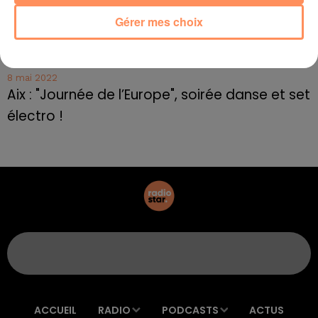
8 mai 2022
Gérer mes choix
Le rappeur marseillais Soprano invité de
E=M6
8 mai 2022
Aix : "Journée de l’Europe", soirée danse et set
électro !
ACCUEIL
RADIO
PODCASTS
ACTUS