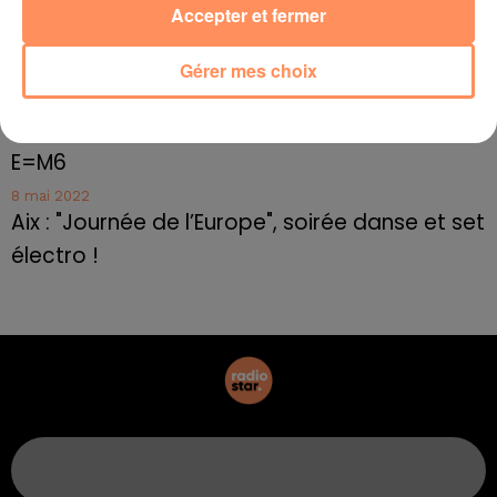
10 mai 2022
Accepter et fermer
Marseille : appel à témoins pour retrouver
Frédéric Pache
Gérer mes choix
8 mai 2022
Le rappeur marseillais Soprano invité de
E=M6
8 mai 2022
Aix : "Journée de l’Europe", soirée danse et set
électro !