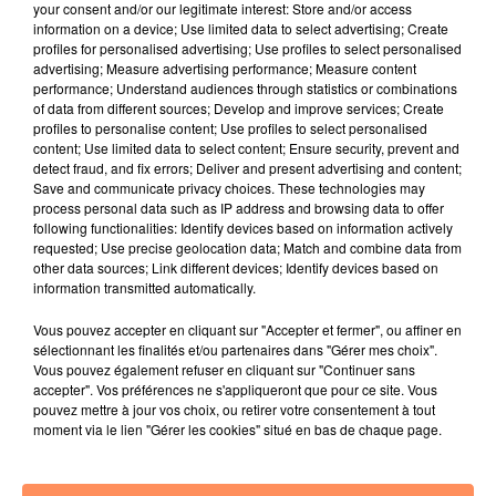
de sécurité a été établi par les pompiers.
your consent and/or our legitimate interest: Store and/or access
information on a device; Use limited data to select advertising; Create
E.F.
profiles for personalised advertising; Use profiles to select personalised
advertising; Measure advertising performance; Measure content
fil actus
performance; Understand audiences through statistics or combinations
of data from different sources; Develop and improve services; Create
profiles to personalise content; Use profiles to select personalised
4 juillet 2022
content; Use limited data to select content; Ensure security, prevent and
Radio Star Live avec Dadju
detect fraud, and fix errors; Deliver and present advertising and content;
Save and communicate privacy choices. These technologies may
27 juin 2022
process personal data such as IP address and browsing data to offer
Marseille : une application pour mettre en
following functionalities: Identify devices based on information actively
requested; Use precise geolocation data; Match and combine data from
relation extras et...
other data sources; Link different devices; Identify devices based on
information transmitted automatically.
27 juin 2022
Le cocholed pour jouer à la pétanque
Vous pouvez accepter en cliquant sur "Accepter et fermer", ou affiner en
jusqu'au bout de la nuit !
sélectionnant les finalités et/ou partenaires dans "Gérer mes choix".
Vous pouvez également refuser en cliquant sur "Continuer sans
10 mai 2022
accepter". Vos préférences ne s'appliqueront que pour ce site. Vous
Toulon : des quais électrifiés pour 2023 !
pouvez mettre à jour vos choix, ou retirer votre consentement à tout
moment via le lien "Gérer les cookies" situé en bas de chaque page.
10 mai 2022
Cassis organise sa traditionnelle "Fête du vin"