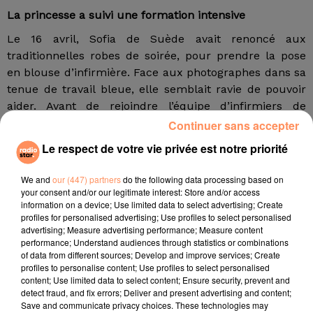
La princesse a suivi une formation intensive
Le 16 avril, Sofia de Suède avait renoncé aux
traditionnelles robes de soirée, pour prendre la pose
en blouse d’infirmière. Face aux photographes dans sa
tenue de travail bleue, elle semblait ravie de pouvoir
aider. Avant de rejoindre l’équipe d’infirmiers de
l’hôpital privé Sophiahemmet à Stockholm et d’y
Continuer sans accepter
entamer son premier jour de travail, la princesse a
Le respect de votre vie privée est notre priorité
suivi une formation intensive.
We and
our (447) partners
do the following data processing based on
Selon Hello Magazine, l’épouse du Prince Carl Philip a
your consent and/or our legitimate interest: Store and/or access
été formée pendant trois jours au Sophiahemmet
information on a device; Use limited data to select advertising; Create
University College, spécialisé dans la formation de
profiles for personalised advertising; Use profiles to select personalised
advertising; Measure advertising performance; Measure content
ceux qui n’ont plus d’emploi pendant la crise du
performance; Understand audiences through statistics or combinations
coronavirus comme les employés d’hôtels, de
of data from different sources; Develop and improve services; Create
restaurants ou encore de compagnies aériennes. Une
profiles to personalise content; Use profiles to select personalised
content; Use limited data to select content; Ensure security, prevent and
formation faite en ligne. Mais trois jours ne suffisent
detect fraud, and fix errors; Deliver and present advertising and content;
pas à faire d’elle un médecin. Sa mission sera donc
Save and communicate privacy choices. These technologies may