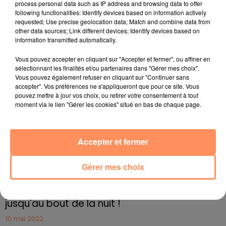
d’assister le personnel hospitalier dans des tâches «
process personal data such as IP address and browsing data to offer
following functionalities: Identify devices based on information actively
non médicales ». Selon People, elle devrait être
requested; Use precise geolocation data; Match and combine data from
mobilisée principalement pour des actions de
other data sources; Link different devices; Identify devices based on
désinfection des locaux, dans cet hôpital qui n’avait
information transmitted automatically.
pas encore de cas confirmé de Covid-19 dans ses
Vous pouvez accepter en cliquant sur "Accepter et fermer", ou affiner en
murs.
sélectionnant les finalités et/ou partenaires dans "Gérer mes choix".
fil actus
Vous pouvez également refuser en cliquant sur "Continuer sans
accepter". Vos préférences ne s'appliqueront que pour ce site. Vous
pouvez mettre à jour vos choix, ou retirer votre consentement à tout
moment via le lien "Gérer les cookies" situé en bas de chaque page.
4 juillet 2022
Radio Star Live avec Dadju
27 juin 2022
Accepter et fermer
Marseille : une application pour mettre en
relation extras et...
Gérer mes choix
27 juin 2022
Le cocholed pour jouer à la pétanque
jusqu'au bout de la nuit !
10 mai 2022