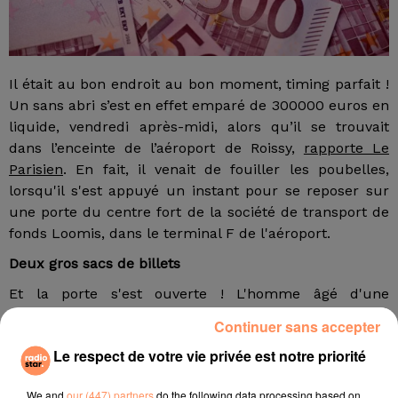
Il était au bon endroit au bon moment, timing parfait !
Un sans abri s’est en effet emparé de 300000 euros en
liquide, vendredi après-midi, alors qu’il se trouvait
dans l’enceinte de l’aéroport de Roissy,
rapporte Le
Parisien
. En fait, il venait de fouiller les poubelles,
lorsqu'il s'est appuyé un instant pour se reposer sur
une porte du centre fort de la société de transport de
fonds Loomis, dans le terminal F de l'aéroport.
Deux gros sacs de billets
Et la porte s'est ouverte ! L'homme âgé d'une
cinquantaine d'années entre alors, puis ressort
Continuer sans accepter
quelques instants plus tard avec deux gros sacs de
Le respect de votre vie privée est notre priorité
billets, et s'enfuit... La scène a été enregistrée par des
caméras de vidéosurveillance. Le voleur est
We and
our (447) partners
do the following data processing based on