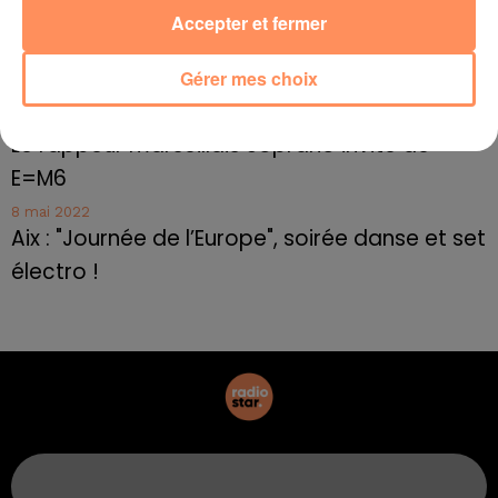
Accepter et fermer
10 mai 2022
Marseille : appel à témoins pour retrouver
Gérer mes choix
Frédéric Pache
8 mai 2022
Le rappeur marseillais Soprano invité de
E=M6
8 mai 2022
Aix : "Journée de l’Europe", soirée danse et set
électro !