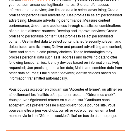
aujourd’hui activement recherché. Reste à savoir
your consent and/or our legitimate interest: Store and/or access
pourquoi la porte de ces locaux, censés être sécurisés,
information on a device; Use limited data to select advertising; Create
a pu s'ouvrir si facilement.
profiles for personalised advertising; Use profiles to select personalised
advertising; Measure advertising performance; Measure content
fil actus
performance; Understand audiences through statistics or combinations
of data from different sources; Develop and improve services; Create
profiles to personalise content; Use profiles to select personalised
content; Use limited data to select content; Ensure security, prevent and
4 juillet 2022
detect fraud, and fix errors; Deliver and present advertising and content;
Radio Star Live avec Dadju
Save and communicate privacy choices. These technologies may
process personal data such as IP address and browsing data to offer
27 juin 2022
following functionalities: Identify devices based on information actively
Marseille : une application pour mettre en
requested; Use precise geolocation data; Match and combine data from
relation extras et...
other data sources; Link different devices; Identify devices based on
information transmitted automatically.
27 juin 2022
Le cocholed pour jouer à la pétanque
Vous pouvez accepter en cliquant sur "Accepter et fermer", ou affiner en
sélectionnant les finalités et/ou partenaires dans "Gérer mes choix".
jusqu'au bout de la nuit !
Vous pouvez également refuser en cliquant sur "Continuer sans
accepter". Vos préférences ne s'appliqueront que pour ce site. Vous
10 mai 2022
pouvez mettre à jour vos choix, ou retirer votre consentement à tout
Toulon : des quais électrifiés pour 2023 !
moment via le lien "Gérer les cookies" situé en bas de chaque page.
10 mai 2022
Cassis organise sa traditionnelle "Fête du vin"