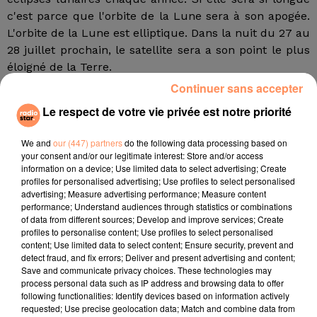
c'est parce que l'orbite de la Lune sera à son apogée.
L'orbite de la Lune est elliptique. Dans la nuit du 27 au
28 juillet prochain, le satellite sera a son point le plus
éloigné de la Terre.
Continuer sans accepter
L'éclipse du 27 juillet sera d'ailleurs la deuxième de
l'année 2018. Mais ce sera la seule éclipse totale
Le respect de votre vie privée est notre priorité
centrale. C'est à dire que la Lune passera par le
centre de l'ombre de la Terre. La précédente éclipse
We and
our (447) partners
do the following data processing based on
your consent and/or our legitimate interest: Store and/or access
lunaire totale, date du 31 janvier dernier. Elle avait
information on a device; Use limited data to select advertising; Create
duré 1h16. Mais elle n'était pas visible depuis la France,
profiles for personalised advertising; Use profiles to select personalised
car, contrairement à l'éclipse totale à venir, l'océan
advertising; Measure advertising performance; Measure content
performance; Understand audiences through statistics or combinations
Pacifique était alors tourné vers la Lune.
of data from different sources; Develop and improve services; Create
profiles to personalise content; Use profiles to select personalised
Visible partout en France
content; Use limited data to select content; Ensure security, prevent and
L'éclipse totale du 27 juillet sera visible, au moins en
detect fraud, and fix errors; Deliver and present advertising and content;
Save and communicate privacy choices. These technologies may
partie, depuis la majeure partie de l'Europe et de
process personal data such as IP address and browsing data to offer
l'Asie, l'Australie, l'Afrique, l'Amérique du Sud, mais
following functionalities: Identify devices based on information actively
également depuis les océans Pacifique, Atlantique,
requested; Use precise geolocation data; Match and combine data from