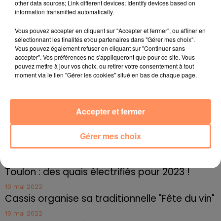
other data sources; Link different devices; Identify devices based on
Indien et depuis l'Antarctique.
information transmitted automatically.
fil actus
Vous pouvez accepter en cliquant sur "Accepter et fermer", ou affiner en
sélectionnant les finalités et/ou partenaires dans "Gérer mes choix".
Vous pouvez également refuser en cliquant sur "Continuer sans
4 juillet 2022
accepter". Vos préférences ne s'appliqueront que pour ce site. Vous
Radio Star Live avec Dadju
pouvez mettre à jour vos choix, ou retirer votre consentement à tout
moment via le lien "Gérer les cookies" situé en bas de chaque page.
27 juin 2022
Marseille : une application pour mettre en
relation extras et...
Accepter et fermer
27 juin 2022
Le cocholed pour jouer à la pétanque
Gérer mes choix
jusqu'au bout de la nuit !
10 mai 2022
Toulon : des quais électrifiés pour 2023 !
10 mai 2022
Cassis organise sa traditionnelle "Fête du vin"
10 mai 2022