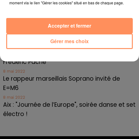
jusqu'au bout de la nuit !
moment via le lien "Gérer les cookies" situé en bas de chaque page.
10 mai 2022
Toulon : des quais électrifiés pour 2023 !
Accepter et fermer
10 mai 2022
Cassis organise sa traditionnelle "Fête du vin"
Gérer mes choix
10 mai 2022
Marseille : appel à témoins pour retrouver
Frédéric Pache
8 mai 2022
Le rappeur marseillais Soprano invité de
E=M6
8 mai 2022
Aix : "Journée de l’Europe", soirée danse et set
électro !