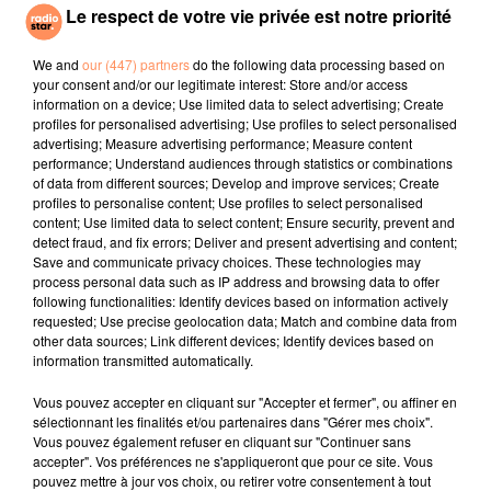
Le respect de votre vie privée est notre priorité
précisément, il s'agira de comprendre pourquoi la
température peut varier de deux millions de degrés
We and
our (447) partners
do the following data processing based on
(au niveau de la couronne solaire) à des milliers de
your consent and/or our legitimate interest: Store and/or access
degrés (au niveau de la surface du soleil). Le grand
information on a device; Use limited data to select advertising; Create
profiles for personalised advertising; Use profiles to select personalised
départ est prévu pour l'été 2018 et le vaisseau devrait
advertising; Measure advertising performance; Measure content
atteindre son but après un voyage de sept ans.
performance; Understand audiences through statistics or combinations
of data from different sources; Develop and improve services; Create
E.F.
profiles to personalise content; Use profiles to select personalised
fil actus
content; Use limited data to select content; Ensure security, prevent and
detect fraud, and fix errors; Deliver and present advertising and content;
Save and communicate privacy choices. These technologies may
process personal data such as IP address and browsing data to offer
4 juillet 2022
following functionalities: Identify devices based on information actively
Radio Star Live avec Dadju
requested; Use precise geolocation data; Match and combine data from
other data sources; Link different devices; Identify devices based on
27 juin 2022
information transmitted automatically.
Marseille : une application pour mettre en
Vous pouvez accepter en cliquant sur "Accepter et fermer", ou affiner en
relation extras et...
sélectionnant les finalités et/ou partenaires dans "Gérer mes choix".
Vous pouvez également refuser en cliquant sur "Continuer sans
27 juin 2022
accepter". Vos préférences ne s'appliqueront que pour ce site. Vous
Le cocholed pour jouer à la pétanque
pouvez mettre à jour vos choix, ou retirer votre consentement à tout