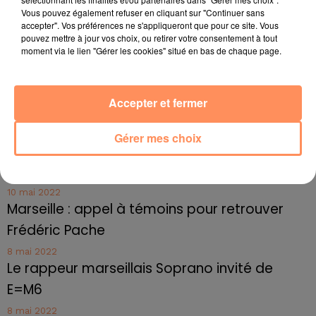
Marseille : une application pour mettre en
Vous pouvez également refuser en cliquant sur "Continuer sans
accepter". Vos préférences ne s'appliqueront que pour ce site. Vous
relation extras et...
pouvez mettre à jour vos choix, ou retirer votre consentement à tout
moment via le lien "Gérer les cookies" situé en bas de chaque page.
27 juin 2022
Le cocholed pour jouer à la pétanque
jusqu'au bout de la nuit !
Accepter et fermer
10 mai 2022
Toulon : des quais électrifiés pour 2023 !
Gérer mes choix
10 mai 2022
Cassis organise sa traditionnelle "Fête du vin"
10 mai 2022
Marseille : appel à témoins pour retrouver
Frédéric Pache
8 mai 2022
Le rappeur marseillais Soprano invité de
E=M6
8 mai 2022