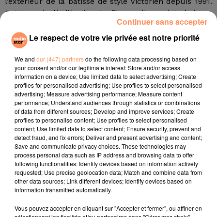
l’extérieur de la bâtisse de style Victorien depuis 1991.
Cette année-là, l’équipe du film avait passé trois jours
Continuer sans accepter
sur place pour filmer les scènes nécessaires autour
du personnage fictif de Buffalo Bill, inspiré de serial
Le respect de votre vie privée est notre priorité
killers américains réels comme Ed Kemper ou Ted
Bundy.
We and
our (447) partners
do the following data processing based on
your consent and/or our legitimate interest: Store and/or access
Dans le film, qui a reçu sept Oscars en 1992, l’héroïne
information on a device; Use limited data to select advertising; Create
profiles for personalised advertising; Use profiles to select personalised
est aidée dans sa quête par Hannibal Lecter, incarné
advertising; Measure advertising performance; Measure content
par Anthony Hopkins. Emprisonné, le fameux
performance; Understand audiences through statistics or combinations
cannibale aide la jeune femme à dresser un portrait
of data from different sources; Develop and improve services; Create
profiles to personalise content; Use profiles to select personalised
psychologique de Buffalo Bill, qui enlève et tue des
content; Use limited data to select content; Ensure security, prevent and
jeunes femmes, afin d’augmenter les chances de
detect fraud, and fix errors; Deliver and present advertising and content;
pouvoir l’interpeller.
Save and communicate privacy choices. These technologies may
process personal data such as IP address and browsing data to offer
fil actus
following functionalities: Identify devices based on information actively
requested; Use precise geolocation data; Match and combine data from
other data sources; Link different devices; Identify devices based on
4 juillet 2022
information transmitted automatically.
Radio Star Live avec Dadju
Vous pouvez accepter en cliquant sur "Accepter et fermer", ou affiner en
27 juin 2022
sélectionnant les finalités et/ou partenaires dans "Gérer mes choix".