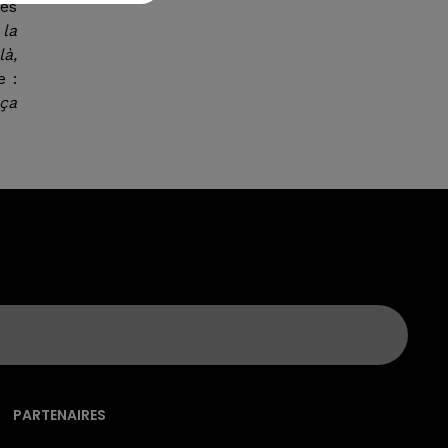
des
 la
là,
e :
 ça
PARTENAIRES