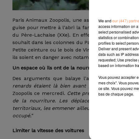
Paris Animaux Zoopolis, une association de défense 
We and
our (447) partn
access information on a 
guise pour mettre à l'abri la famille de renards qu
select personalised ad
du Père-Lachaise (XXe). En effet, Pénélope Komitès,
statistics or combinatio
souhait dans les colonnes du Parisien dimanche de d
profiles to select person
Deliver and present adv
Petite ceinture ou le bois de Vincennes notamment.
data such as IP address 
ils soient en danger avec notamment le retour de la 
requested; Use precise g
based on information tra
Un espace où ils ont de la nourriture
Vous pouvez accepter en 
Des arguments que balaye l'association qui a é
mes choix". Vous pouvez
renards étaient là bien avant le confinement,
atta
ce site. Vous pouvez met
Zoopolis ce mercredi.
Cette présence prouve qu'il s'
bas de chaque page.
de la nourriture. Les déplacer bouleverserait 
territoriaux, les emmener ailleurs pourrait les mettr
occupé."
Limiter la vitesse des voitures