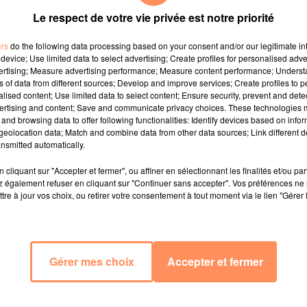
Le respect de votre vie privée est notre priorité
de la cause animale, n'entend pas laisser la Ville agir à
ers
do the following data processing based on your consent and/or our legitimate int
device; Use limited data to select advertising; Create profiles for personalised adver
i a élu domicile depuis quelques semaines dans le cimeti
vertising; Measure advertising performance; Measure content performance; Unders
 l'adjointe aux espaces verts d'Anne Hidalgo, avait émis
ns of data from different sources; Develop and improve services; Create profiles to 
éplacer le couple et les quatre renardeaux ailleurs, vers
alised content; Use limited data to select content; Ensure security, prevent and detect
ertising and content; Save and communicate privacy choices. These technologies
 Pourquoi : pour éviter qu'une fois le déconfinement lan
and browsing data to offer following functionalities: Identify devices based on infor
circulation.
eolocation data; Match and combine data from other data sources; Link different de
nsmitted automatically.
cliquant sur "Accepter et fermer", ou affiner en sélectionnant les finalités et/ou pa
crit à l'élue en demandant des engagements fermes.
"
 également refuser en cliquant sur "Continuer sans accepter". Vos préférences ne 
que Amandine Sanvisens, la présidente de Paris Anima
tre à jour vos choix, ou retirer votre consentement à tout moment via le lien "Gérer 
agit d'un choix car ils avaient là accès à un territoire e
l'éducation des renardeaux. De même, ces animaux so
e en danger car ils pourraient arriver sur un territoire d
Gérer mes choix
Accepter et fermer