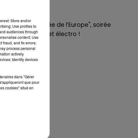
de E=M6
8 mai 2022
 sa
erest: Store and/or
Aix : "Journée de l’Europe", soirée
tising; Use profiles to
ère
tand audiences through
danse et set électro !
 le
personalise content; Use
 la
 fraud, and fix errors;
 may process personal
cé,
mation actively
vices; Identify devices
rtenaires dans "Gérer
Les
s'appliqueront que pour
ux
les cookies" situé en
t à
nt
éjà