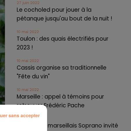
27 juin 2022
Le cocholed pour jouer à la
pétanque jusqu'au bout de la nuit !
10 mai 2022
Toulon : des quais électrifiés pour
2023 !
10 mai 2022
Cassis organise sa traditionnelle
"Fête du vin"
10 mai 2022
Marseille : appel à témoins pour
retrouver Frédéric Pache
uer sans accepter
8 mai 2022
Le rappeur marseillais Soprano invité