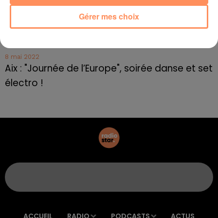
Frédéric Pache
Gérer mes choix
8 mai 2022
Le rappeur marseillais Soprano invité de
E=M6
8 mai 2022
Aix : "Journée de l’Europe", soirée danse et set
électro !
ACCUEIL
RADIO
PODCASTS
ACTUS