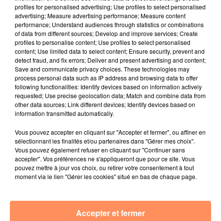
fil actus
profiles for personalised advertising; Use profiles to select personalised
advertising; Measure advertising performance; Measure content
performance; Understand audiences through statistics or combinations
4 juillet 2022
of data from different sources; Develop and improve services; Create
Radio Star Live avec Dadju
profiles to personalise content; Use profiles to select personalised
content; Use limited data to select content; Ensure security, prevent and
27 juin 2022
detect fraud, and fix errors; Deliver and present advertising and content;
Marseille : une application pour mettre en
Save and communicate privacy choices. These technologies may
process personal data such as IP address and browsing data to offer
relation extras et...
following functionalities: Identify devices based on information actively
requested; Use precise geolocation data; Match and combine data from
27 juin 2022
other data sources; Link different devices; Identify devices based on
Le cocholed pour jouer à la pétanque
information transmitted automatically.
jusqu'au bout de la nuit !
Vous pouvez accepter en cliquant sur "Accepter et fermer", ou affiner en
sélectionnant les finalités et/ou partenaires dans "Gérer mes choix".
10 mai 2022
Vous pouvez également refuser en cliquant sur "Continuer sans
Toulon : des quais électrifiés pour 2023 !
accepter". Vos préférences ne s'appliqueront que pour ce site. Vous
pouvez mettre à jour vos choix, ou retirer votre consentement à tout
10 mai 2022
moment via le lien "Gérer les cookies" situé en bas de chaque page.
Cassis organise sa traditionnelle "Fête du vin"
10 mai 2022
Marseille : appel à témoins pour retrouver
Accepter et fermer