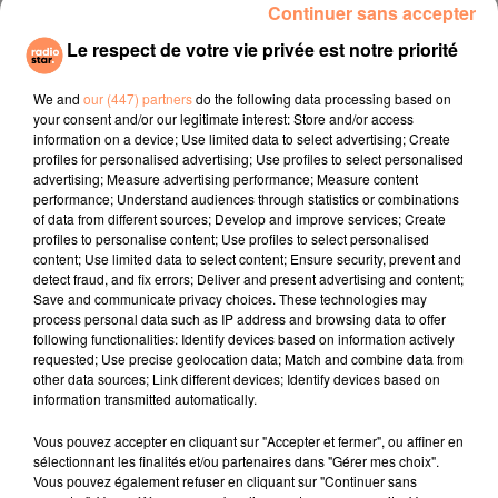
Continuer sans accepter
soyez zen ;)
Le respect de votre vie privée est notre priorité
E.F.
We and
our (447) partners
do the following data processing based on
Infos pratiques
your consent and/or our legitimate interest: Store and/or access
Samedi 30 septembre et dimanche 1er octobre
information on a device; Use limited data to select advertising; Create
Camping Marius de La Couronne
profiles for personalised advertising; Use profiles to select personalised
advertising; Measure advertising performance; Measure content
Informations auprès de Fabienne Royannez, la
performance; Understand audiences through statistics or combinations
présidente de l’association Mieux Être Côte Bleue
of data from different sources; Develop and improve services; Create
06 13 57 77 97
profiles to personalise content; Use profiles to select personalised
content; Use limited data to select content; Ensure security, prevent and
Réservations auprès de Sylvie, au 06 13 75 71 26
detect fraud, and fix errors; Deliver and present advertising and content;
fil actus
Save and communicate privacy choices. These technologies may
process personal data such as IP address and browsing data to offer
following functionalities: Identify devices based on information actively
requested; Use precise geolocation data; Match and combine data from
4 juillet 2022
other data sources; Link different devices; Identify devices based on
Radio Star Live avec Dadju
information transmitted automatically.
27 juin 2022
Vous pouvez accepter en cliquant sur "Accepter et fermer", ou affiner en
Marseille : une application pour mettre en
sélectionnant les finalités et/ou partenaires dans "Gérer mes choix".
relation extras et...
Vous pouvez également refuser en cliquant sur "Continuer sans