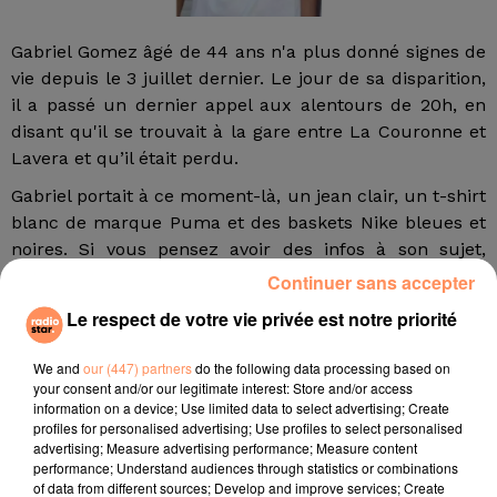
Gabriel Gomez âgé de 44 ans n'a plus donné signes de
vie depuis
le 3 juillet dernier. Le jour de sa disparition,
il a passé un dernier appel aux alentours de 20h, en
disant qu'il se trouvait à
la gare entre La Couronne et
Lavera et
qu’il était perdu.
Gabriel portait à ce moment-là, un jean clair, un t-shirt
blanc de marque Puma et des baskets Nike bleues et
noires. Si vous pensez avoir des infos à son sujet,
veuillez contacter La Gendarmerie de Martigues au 04
Continuer sans accepter
88 10 13 10 ou sa famille au 06 37 73 88 82.
Le respect de votre vie privée est notre priorité
fil actus
We and
our (447) partners
do the following data processing based on
your consent and/or our legitimate interest: Store and/or access
4 juillet 2022
information on a device; Use limited data to select advertising; Create
Radio Star Live avec Dadju
profiles for personalised advertising; Use profiles to select personalised
advertising; Measure advertising performance; Measure content
27 juin 2022
performance; Understand audiences through statistics or combinations
Marseille : une application pour mettre en
of data from different sources; Develop and improve services; Create