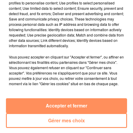
profiles to personalise content; Use profiles to select personalised
relation extras et...
content; Use limited data to select content; Ensure security, prevent and
detect fraud, and fix errors; Deliver and present advertising and content;
27 juin 2022
Save and communicate privacy choices. These technologies may
Le cocholed pour jouer à la pétanque
process personal data such as IP address and browsing data to offer
following functionalities: Identify devices based on information actively
jusqu'au bout de la nuit !
requested; Use precise geolocation data; Match and combine data from
other data sources; Link different devices; Identify devices based on
10 mai 2022
information transmitted automatically.
Toulon : des quais électrifiés pour 2023 !
10 mai 2022
Vous pouvez accepter en cliquant sur "Accepter et fermer", ou affiner en
Cassis organise sa traditionnelle "Fête du vin"
sélectionnant les finalités et/ou partenaires dans "Gérer mes choix".
Vous pouvez également refuser en cliquant sur "Continuer sans
10 mai 2022
accepter". Vos préférences ne s'appliqueront que pour ce site. Vous
Marseille : appel à témoins pour retrouver
pouvez mettre à jour vos choix, ou retirer votre consentement à tout
moment via le lien "Gérer les cookies" situé en bas de chaque page.
Frédéric Pache
8 mai 2022
Le rappeur marseillais Soprano invité de
Accepter et fermer
E=M6
Gérer mes choix
8 mai 2022
Aix : "Journée de l’Europe", soirée danse et set