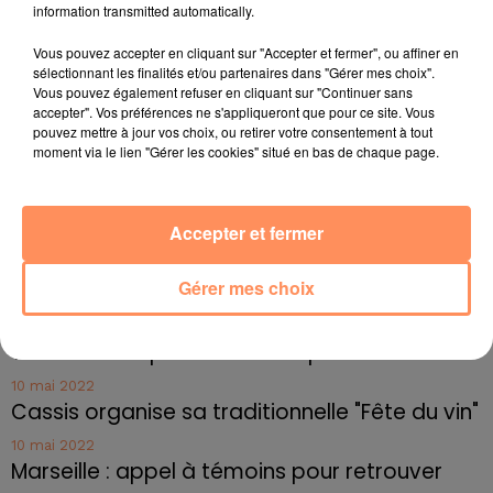
information transmitted automatically.
fil actus
Vous pouvez accepter en cliquant sur "Accepter et fermer", ou affiner en
sélectionnant les finalités et/ou partenaires dans "Gérer mes choix".
4 juillet 2022
Vous pouvez également refuser en cliquant sur "Continuer sans
Radio Star Live avec Dadju
accepter". Vos préférences ne s'appliqueront que pour ce site. Vous
pouvez mettre à jour vos choix, ou retirer votre consentement à tout
27 juin 2022
moment via le lien "Gérer les cookies" situé en bas de chaque page.
Marseille : une application pour mettre en
relation extras et...
Accepter et fermer
27 juin 2022
Le cocholed pour jouer à la pétanque
Gérer mes choix
jusqu'au bout de la nuit !
10 mai 2022
Toulon : des quais électrifiés pour 2023 !
10 mai 2022
Cassis organise sa traditionnelle "Fête du vin"
10 mai 2022
Marseille : appel à témoins pour retrouver