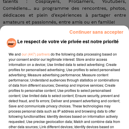
talents : Cosplayers, ProGamers, Youtubers,
Comédiens... au programme des rencontres, photos,
dédicaces et plein d’expériences à partager entre
amateurs et passionnés, entre amis ou en famille!
Continuer sans accepter
A noter, la présence d’Atypique Studio, premier studio
de création de jeux vidéo de La Ciotat qui présentera
Le respect de votre vie privée est notre priorité
la version finale de son jeu NOARA. Une occasion pour
les visiteurs de découvrir les métiers du jeu vidéo avec
We and
our (447) partners
do the following data processing based on
également la présence de l’école EPITECH. Atypique
your consent and/or our legitimate interest: Store and/or access
information on a device; Use limited data to select advertising; Create
Studio et Epitech animeront des conférences autour
profiles for personalised advertising; Use profiles to select personalised
des métiers et filières.
advertising; Measure advertising performance; Measure content
performance; Understand audiences through statistics or combinations
Infos Pratiques et Billetterie sur :
of data from different sources; Develop and improve services; Create
https://www.facebook.com/LudopolisLaCiotat
profiles to personalise content; Use profiles to select personalised
content; Use limited data to select content; Ensure security, prevent and
Horaires : samedi et dimanche de 10h à 18h
detect fraud, and fix errors; Deliver and present advertising and content;
Parking + parking de délestage gratuits au Domaine de
Save and communicate privacy choices. These technologies may
La Tour avec navettes Ciotabus gratuites Entrée
process personal data such as IP address and browsing data to offer
following functionalities: Identify devices based on information actively
gratuite pour les moins de 7 ans et à partir de 6€ la
requested; Use precise geolocation data; Match and combine data from
journée
other data sources; Link different devices; Identify devices based on