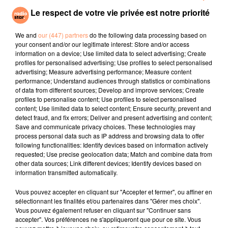
Espace Décoration, Espace Vieux Livres/Vieux Papiers
Le respect de votre vie privée est notre priorité
et Espace Vintage.
We and
our (447) partners
do the following data processing based on
Plus d'infos:
https://foire-isle-sur-
your consent and/or our legitimate interest: Store and/or access
sorgue.fr/programme-de-levenement/
information on a device; Use limited data to select advertising; Create
Horaires
:
profiles for personalised advertising; Use profiles to select personalised
advertising; Measure advertising performance; Measure content
Ouvert du vendredi 29 octobre au lundi 1er novembre
performance; Understand audiences through statistics or combinations
2021, tous les jours de 9h à 19h. Entrée libre et
of data from different sources; Develop and improve services; Create
gratuite.
profiles to personalise content; Use profiles to select personalised
content; Use limited data to select content; Ensure security, prevent and
fil actus
detect fraud, and fix errors; Deliver and present advertising and content;
Save and communicate privacy choices. These technologies may
process personal data such as IP address and browsing data to offer
following functionalities: Identify devices based on information actively
4 juillet 2022
requested; Use precise geolocation data; Match and combine data from
Radio Star Live avec Dadju
other data sources; Link different devices; Identify devices based on
information transmitted automatically.
27 juin 2022
Marseille : une application pour mettre en
Vous pouvez accepter en cliquant sur "Accepter et fermer", ou affiner en
relation extras et...
sélectionnant les finalités et/ou partenaires dans "Gérer mes choix".
Vous pouvez également refuser en cliquant sur "Continuer sans
27 juin 2022
accepter". Vos préférences ne s'appliqueront que pour ce site. Vous
Le cocholed pour jouer à la pétanque