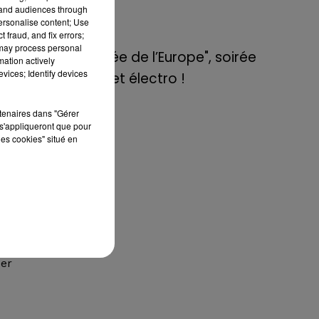
de E=M6
tand audiences through
he
personalise content; Use
ème
 fraud, and fix errors;
8 mai 2022
 may process personal
Aix : "Journée de l’Europe", soirée
mation actively
vices; Identify devices
danse et set électro !
sir
ère
rtenaires dans "Gérer
s'appliqueront que pour
 70
les cookies" situé en
en
que
ses
les
der