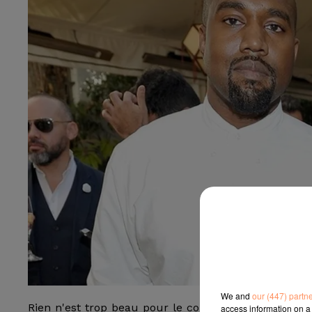
We and
our (447) partn
Rien n'est trop beau pour le couple ! Kim Kardashi
access information on a 