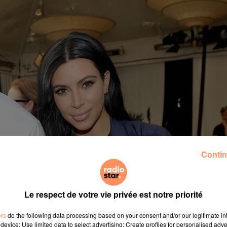
Contin
Le respect de votre vie privée est notre priorité
ers
do the following data processing based on your consent and/or our legitimate int
an et Kanye West ont, d'après le très bien informé
TMZ
, f
device; Use limited data to select advertising; Create profiles for personalised adver