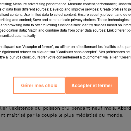
vertising; Measure advertising performance; Measure content performance; Unders
fant. Dans les derniers épisodes de
Keeping Up With T
ns of data from different sources; Develop and improve services; Create profiles to 
e d'une anomalie placentaire rendant impossible une troisi
alised content; Use limited data to select content; Ensure security, prevent and detect
autre enfant.
ertising and content; Save and communicate privacy choices. These technologies
and browsing data to offer following functionalities: Identify devices based on infor
eolocation data; Match and combine data from other data sources; Link different de
nsmitted automatically.
deux vedettes auraient entrepris les démarches pour choi
 le contrat de travail est aussi strict que lucratif : la m
cliquant sur "Accepter et fermer", ou affiner en sélectionnant les finalités et/ou pa
 également refuser en cliquant sur "Continuer sans accepter". Vos préférences ne 
ur de 45 000 dollars étalés sur dix mois, une caution de
tre à jour vos choix, ou retirer votre consentement à tout moment via le lien "Gérer 
 d'une grossesse multiple et 4000 dollars si la mère 
Gérer mes choix
Accepter et fermer
 West doit se plier à des règles incontournables telles 
 grossesse. La mère porteuse devra également restreindre 
uivent l'implantation de l'embryon, éviter les saunas et 
lier l'existence du poisson cru pendant neuf mois. Abor
 maîtrisé par le couple le plus médiatisé du monde.