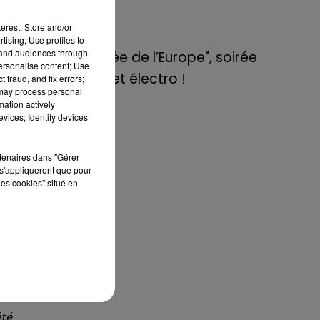
de E=M6
aud
éen
erest: Store and/or
tising; Use profiles to
le
8 mai 2022
tand audiences through
Aix : "Journée de l’Europe", soirée
ne
personalise content; Use
danse et set électro !
 fraud, and fix errors;
 may process personal
mation actively
vices; Identify devices
 en
 de
rtenaires dans "Gérer
9°C
s'appliqueront que pour
les cookies" situé en
ue,
"au
 et
en
té