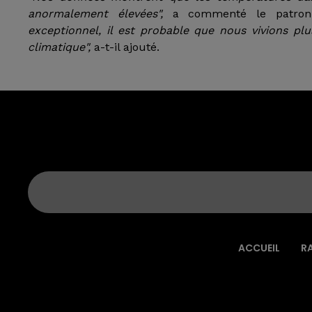
anormalement élevées",
a commenté le patron 
exceptionnel, il est probable que nous vivions p
climatique",
a-t-il ajouté.
ACCUEIL
R