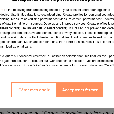
en Europe de l'Ouest, a été le mois de juin le plus ch
 publiées ce mardi. Selon ces données du service europ
ers
do the following data processing based on your consent and/or our legitimate int
device; Use limited data to select advertising; Create profiles for personalised adver
rcure est monté au mois de juin 0,1°C plus haut que 
vertising; Measure advertising performance; Measure content performance; Unders
 mais c'est surtout l'Europe qui a eu chaud, avec u
ns of data from different sources; Develop and improve services; Create profiles to 
alised content; Use limited data to select content; Ensure security, prevent and detect
ertising and content; Save and communicate privacy choices. These technologies
and browsing data to offer following functionalities: Identify devices based on infor
eolocation data; Match and combine data from other data sources; Link different de
re dans plusieurs pays européens étouffés par la chaleur
nsmitted automatically.
es températures ont dépassé les normales saisonnières
cliquant sur "Accepter et fermer", ou affiner en sélectionnant les finalités et/ou pa
Italie, et en France, qui a atteint le record absolu de 45,
 également refuser en cliquant sur "Continuer sans accepter". Vos préférences ne 
tre à jour vos choix, ou retirer votre consentement à tout moment via le lien "Gérer 
d'attribuer ce record "directement" au changement climatiq
 sur la canicule française a conclu mardi qu'elle était
Gérer mes choix
Accepter et fermer
it pas altéré le climat. Combinant des données satellite
pernicus a estimé que la température du mois de juin 
e 1850 et 1900.
s le sud-ouest de l'Europe la semaine dernière ont é