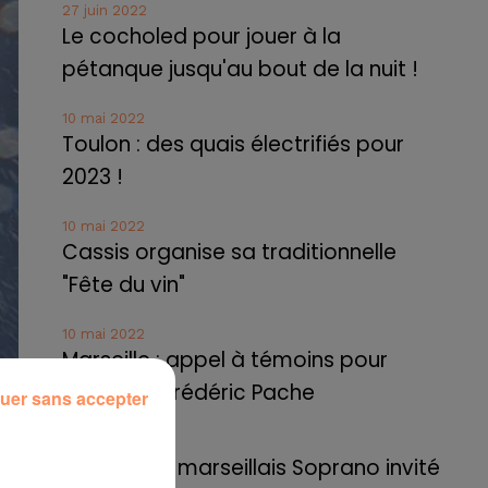
27 juin 2022
Le cocholed pour jouer à la
pétanque jusqu'au bout de la nuit !
10 mai 2022
Toulon : des quais électrifiés pour
2023 !
10 mai 2022
Cassis organise sa traditionnelle
"Fête du vin"
10 mai 2022
Marseille : appel à témoins pour
retrouver Frédéric Pache
uer sans accepter
8 mai 2022
Le rappeur marseillais Soprano invité